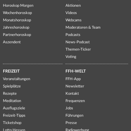
Horoskop Morgen
Aktionen
Wochenhoroskop
Videos
Monatshoroskop
Webcams
Jahreshoroskop
Moderatoren & Team
Partnerhoroskop
Podcasts
Aszendent
News-Podcast
Themen-Ticker
Voting
FREIZEIT
FFH-WELT
Veranstaltungen
FFH-App
Spielplätze
Newsletter
Rezepte
Kontakt
Meditation
Frequenzen
Ausflugsziele
Jobs
Freizeit-Tipps
Führungen
Ticketshop
Presse
Lotto Hessen
Radiowerbung