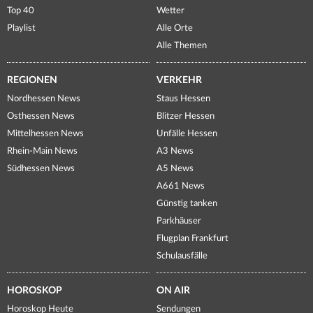
Top 40
Wetter
Playlist
Alle Orte
Alle Themen
REGIONEN
VERKEHR
Nordhessen News
Staus Hessen
Osthessen News
Blitzer Hessen
Mittelhessen News
Unfälle Hessen
Rhein-Main News
A3 News
Südhessen News
A5 News
A661 News
Günstig tanken
Parkhäuser
Flugplan Frankfurt
Schulausfälle
HOROSKOP
ON AIR
Horoskop Heute
Sendungen