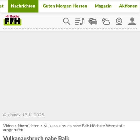
et
Nachrichten
Guten Morgen Hessen
Magazin
Aktionen
Playlist
Staupilot
Wetter
Webcam
Mein
© glomex, 19.11.2025
Video
>
Nachrichten
>
Vulkanausbruch nahe Bali: Höchste Warnstufe
ausgerufen
Vulkanausbruch nahe Bali: