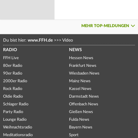
MEHR TOP-MELDUNGEN
Du bist hier:
www.FFH.de
>>>
Video
RADIO
NEWS
FFH Live
Hessen News
80er Radio
Frankfurt News
90er Radio
Wiesbaden News
2000er Radio
Mainz News
Rock Radio
Kassel News
Oldie Radio
Darmstadt News
Schlager Radio
Offenbach News
Party Radio
Gießen News
Lounge Radio
Fulda News
Weihnachtsradio
Bayern News
Meditationsradio
Sport