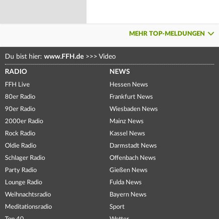
MEHR TOP-MELDUNGEN
Du bist hier:
www.FFH.de
>>>
Video
RADIO
NEWS
FFH Live
Hessen News
80er Radio
Frankfurt News
90er Radio
Wiesbaden News
2000er Radio
Mainz News
Rock Radio
Kassel News
Oldie Radio
Darmstadt News
Schlager Radio
Offenbach News
Party Radio
Gießen News
Lounge Radio
Fulda News
Weihnachtsradio
Bayern News
Meditationsradio
Sport