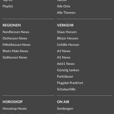
Top 40
Wetter
Playlist
Alle Orte
Alle Themen
REGIONEN
VERKEHR
Nordhessen News
Staus Hessen
Osthessen News
Blitzer Hessen
Mittelhessen News
Unfälle Hessen
Rhein-Main News
A3 News
Südhessen News
A5 News
A661 News
Günstig tanken
Parkhäuser
Flugplan Frankfurt
Schulausfälle
HOROSKOP
ON AIR
Horoskop Heute
Sendungen