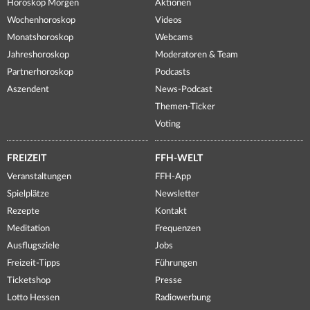
Horoskop Morgen
Aktionen
Wochenhoroskop
Videos
Monatshoroskop
Webcams
Jahreshoroskop
Moderatoren & Team
Partnerhoroskop
Podcasts
Aszendent
News-Podcast
Themen-Ticker
Voting
FREIZEIT
FFH-WELT
Veranstaltungen
FFH-App
Spielplätze
Newsletter
Rezepte
Kontakt
Meditation
Frequenzen
Ausflugsziele
Jobs
Freizeit-Tipps
Führungen
Ticketshop
Presse
Lotto Hessen
Radiowerbung