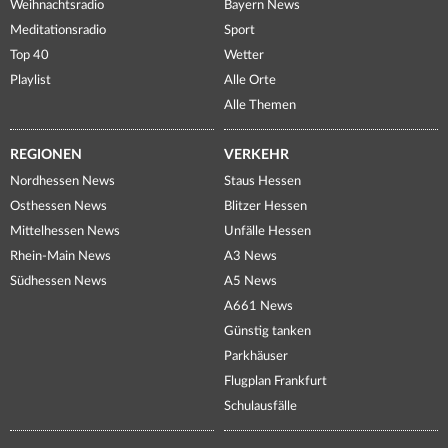
Weihnachtsradio
Bayern News
Meditationsradio
Sport
Top 40
Wetter
Playlist
Alle Orte
Alle Themen
REGIONEN
VERKEHR
Nordhessen News
Staus Hessen
Osthessen News
Blitzer Hessen
Mittelhessen News
Unfälle Hessen
Rhein-Main News
A3 News
Südhessen News
A5 News
A661 News
Günstig tanken
Parkhäuser
Flugplan Frankfurt
Schulausfälle