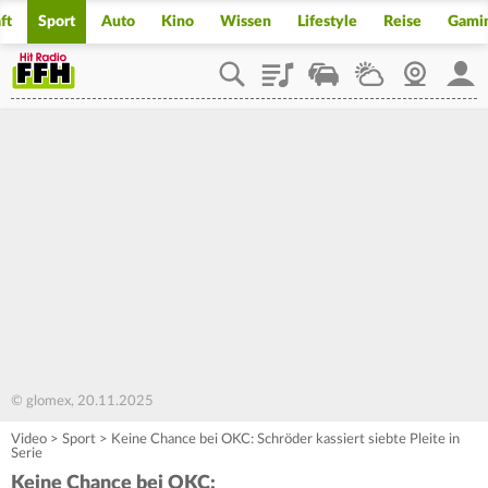
ft
Sport
Auto
Kino
Wissen
Lifestyle
Reise
Gami
Playlist
Staupilot
Wetter
Webcam
Mein
© glomex, 20.11.2025
Video
>
Sport
>
Keine Chance bei OKC: Schröder kassiert siebte Pleite in
Serie
Keine Chance bei OKC: