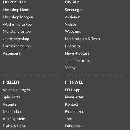
HOROSKOP
ON AIR
Horoskop Heute
Sendungen
Horoskop Morgen
Aktionen
Wochenhoroskop
Videos
Monatshoroskop
Webcams
Jahreshoroskop
Moderatoren & Team
Partnerhoroskop
Podcasts
Aszendent
News-Podcast
Themen-Ticker
Voting
FREIZEIT
FFH-WELT
Veranstaltungen
FFH-App
Spielplätze
Newsletter
Rezepte
Kontakt
Meditation
Frequenzen
Ausflugsziele
Jobs
Freizeit-Tipps
Führungen