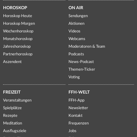
HOROSKOP
ON AIR
Horoskop Heute
Sendungen
Horoskop Morgen
Aktionen
Wochenhoroskop
Videos
Monatshoroskop
Webcams
Jahreshoroskop
Moderatoren & Team
Partnerhoroskop
Podcasts
Aszendent
News-Podcast
Themen-Ticker
Voting
FREIZEIT
FFH-WELT
Veranstaltungen
FFH-App
Spielplätze
Newsletter
Rezepte
Kontakt
Meditation
Frequenzen
Ausflugsziele
Jobs