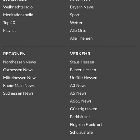
Weihnachtsradio
Bayern News
Meditationsradio
Sport
Top 40
Wetter
Playlist
Alle Orte
Alle Themen
REGIONEN
VERKEHR
Nordhessen News
Staus Hessen
Osthessen News
Blitzer Hessen
Mittelhessen News
Unfälle Hessen
Rhein-Main News
A3 News
Südhessen News
A5 News
A661 News
Günstig tanken
Parkhäuser
Flugplan Frankfurt
Schulausfälle