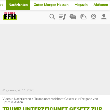
et
Nachrichten
Guten Morgen Hessen
Magazin
Aktionen
Playlist
Staupilot
Wetter
Webcam
Mein
© glomex, 20.11.2025
Video
>
Nachrichten
>
Trump unterzeichnet Gesetz zur Freigabe von
Epstein-Akten
TRUMP UNTERZEICHNET GESETZ ZUR