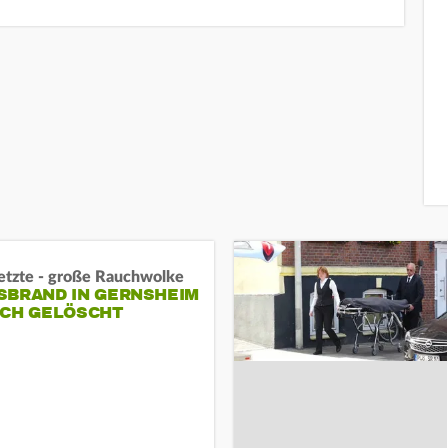
letzte - große Rauchwolke
BRAND IN GERNSHEIM E
CH GELÖSCHT