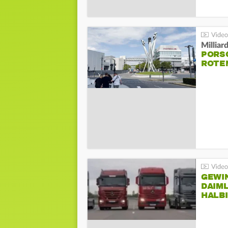
Millia
PORSC
ROTE
GEWI
DAIM
HALB