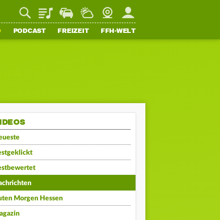
Playlist
Staupilot
Wetter
Webcam
Mein FFH
O
PODCAST
FREIZEIT
FFH-WELT
IDEOS
eueste
stgeklickt
estbewertet
achrichten
uten Morgen Hessen
agazin