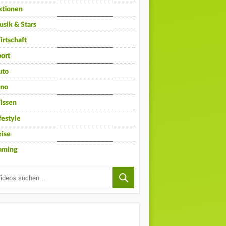
ktionen
sik & Stars
rtschaft
ort
uto
ino
issen
festyle
ise
aming