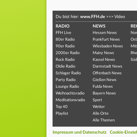
Du bist hier:
www.FFH.de
>>>
Video
RADIO
NEWS
RE
FFH Live
Hessen News
Nor
80er Radio
Frankfurt News
Ost
90er Radio
Wiesbaden News
Mit
2000er Radio
Mainz News
Rhe
Rock Radio
Kassel News
Süd
Oldie Radio
Darmstadt News
Schlager Radio
Offenbach News
Party Radio
Gießen News
Lounge Radio
Fulda News
Weihnachtsradio
Bayern News
Meditationsradio
Sport
Top 40
Wetter
Playlist
Alle Orte
Alle Themen
Impressum und Datenschutz
Cookie-Einste