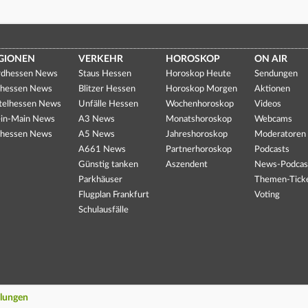
GIONEN
VERKEHR
HOROSKOP
ON AIR
dhessen News
Staus Hessen
Horoskop Heute
Sendungen
hessen News
Blitzer Hessen
Horoskop Morgen
Aktionen
telhessen News
Unfälle Hessen
Wochenhoroskop
Videos
in-Main News
A3 News
Monatshoroskop
Webcams
hessen News
A5 News
Jahreshoroskop
Moderatoren
A661 News
Partnerhoroskop
Podcasts
Günstig tanken
Aszendent
News-Podcas
Parkhäuser
Themen-Tick
Flugplan Frankfurt
Voting
Schulausfälle
llungen