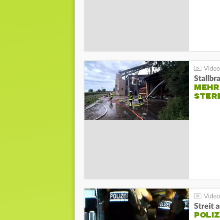
Stallbr
MEHR 
STER
Streit 
POLIZ