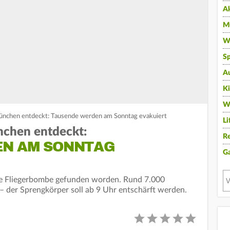
A
Mu
Wi
Sp
A
K
W
nchen entdeckt: Tausende werden am Sonntag evakuiert
Li
chen entdeckt:
Re
EN AM SONNTAG
G
ne Fliegerbombe gefunden worden. Rund 7.000
der Sprengkörper soll ab 9 Uhr entschärft werden.