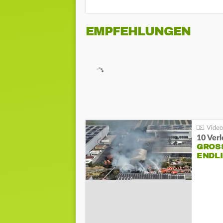
EMPFEHLUNGEN
10 Ver
GROSS
NDLI