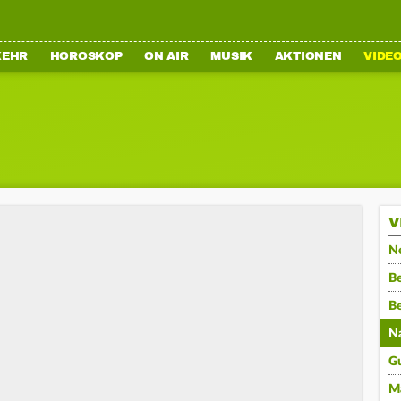
KEHR
HOROSKOP
ON AIR
MUSIK
AKTIONEN
VIDE
V
N
Be
B
N
G
M