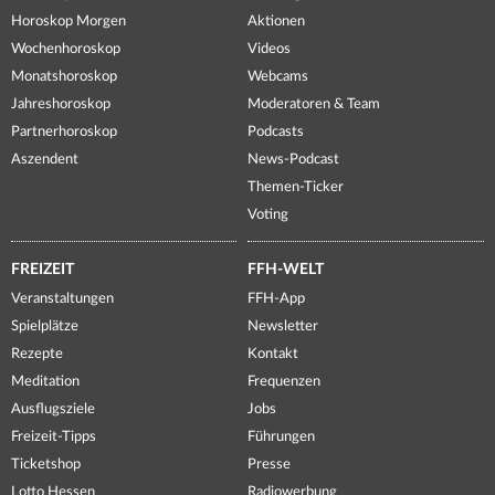
Horoskop Morgen
Aktionen
Wochenhoroskop
Videos
Monatshoroskop
Webcams
Jahreshoroskop
Moderatoren & Team
Partnerhoroskop
Podcasts
Aszendent
News-Podcast
Themen-Ticker
Voting
FREIZEIT
FFH-WELT
Veranstaltungen
FFH-App
Spielplätze
Newsletter
Rezepte
Kontakt
Meditation
Frequenzen
Ausflugsziele
Jobs
Freizeit-Tipps
Führungen
Ticketshop
Presse
Lotto Hessen
Radiowerbung