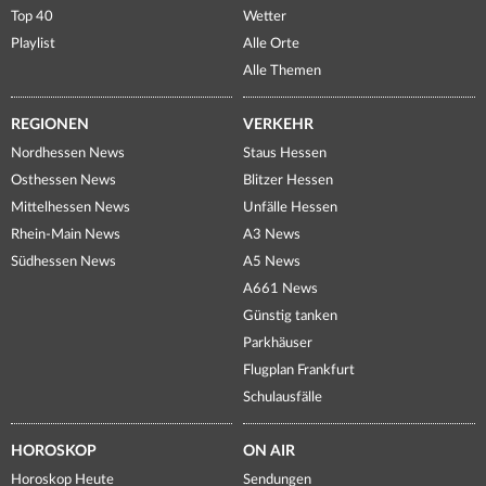
Top 40
Wetter
Playlist
Alle Orte
Alle Themen
REGIONEN
VERKEHR
Nordhessen News
Staus Hessen
Osthessen News
Blitzer Hessen
Mittelhessen News
Unfälle Hessen
Rhein-Main News
A3 News
Südhessen News
A5 News
A661 News
Günstig tanken
Parkhäuser
Flugplan Frankfurt
Schulausfälle
HOROSKOP
ON AIR
Horoskop Heute
Sendungen