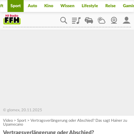
ft
Sport
Auto
Kino
Wissen
Lifestyle
Reise
Gami
Playlist
Staupilot
Wetter
Webcam
Mein
© glomex, 20.11.2025
Video
>
Sport
>
Vertragsverlängerung oder Abschied? Das sagt Hainer zu
Upamecano
Vertragsverlängerung oder Abschied?