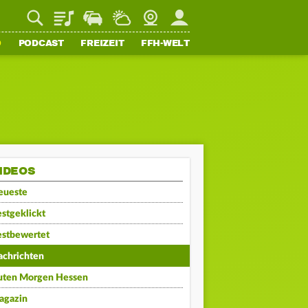
Playlist
Staupilot
Wetter
Webcam
Mein FFH
O
PODCAST
FREIZEIT
FFH-WELT
IDEOS
eueste
stgeklickt
estbewertet
achrichten
uten Morgen Hessen
agazin