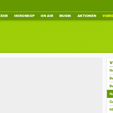
KEHR
HOROSKOP
ON AIR
MUSIK
AKTIONEN
VIDE
V
N
Be
B
N
G
M