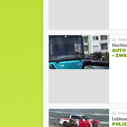
Hochta
AUTO
– ZW
Leblos
POLIZ