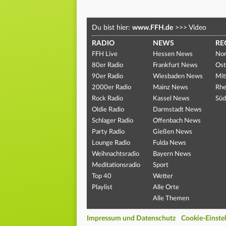
Du bist hier:
www.FFH.de
>>>
Video
RADIO
NEWS
RE
FFH Live
Hessen News
Nor
80er Radio
Frankfurt News
Ost
90er Radio
Wiesbaden News
Mit
2000er Radio
Mainz News
Rhe
Rock Radio
Kassel News
Süd
Oldie Radio
Darmstadt News
Schlager Radio
Offenbach News
Party Radio
Gießen News
Lounge Radio
Fulda News
Weihnachtsradio
Bayern News
Meditationsradio
Sport
Top 40
Wetter
Playlist
Alle Orte
Alle Themen
Impressum und Datenschutz
Cookie-Einste