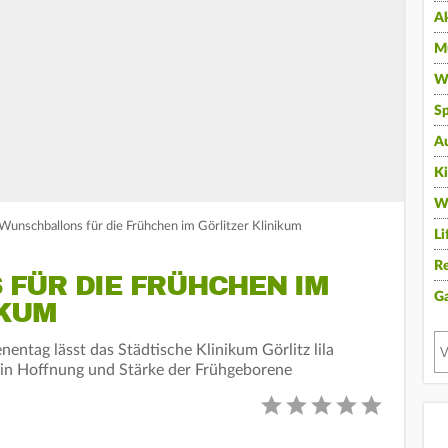
A
Mu
Wi
Sp
A
K
W
Wunschballons für die Frühchen im Görlitzer Klinikum
Li
Re
FÜR DIE FRÜHCHEN IM
G
IKUM
ntag lässt das Städtische Klinikum Görlitz lila
Ein Hoffnung und Stärke der Frühgeborene