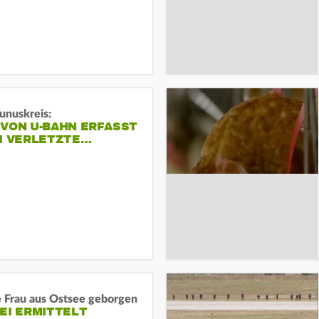
unuskreis:
 VON U-BAHN ERFASST
EI VERLETZTE…
e Frau aus Ostsee geborgen
EI ERMITTELT