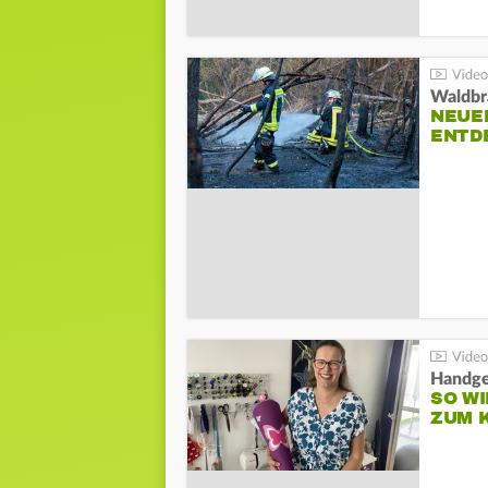
Waldbr
NEUE
ENTD
Handge
SO WI
ZUM 