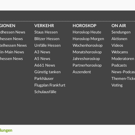
GIONEN
VERKEHR
HOROSKOP
ON AIR
dhessen News
Staus Hessen
Horoskop Heute
Sendungen
hessen News
Blitzer Hessen
Horoskop Morgen
Aktionen
telhessen News
Unfälle Hessen
Wochenhoroskop
Videos
in-Main News
A3 News
Monatshoroskop
Webcams
hessen News
A5 News
Jahreshoroskop
Moderatoren
A661 News
Partnerhoroskop
Podcasts
Günstig tanken
Aszendent
News-Podcas
Parkhäuser
Themen-Tick
Flugplan Frankfurt
Voting
Schulausfälle
llungen