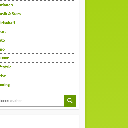
ktionen
sik & Stars
rtschaft
ort
uto
ino
issen
festyle
ise
aming