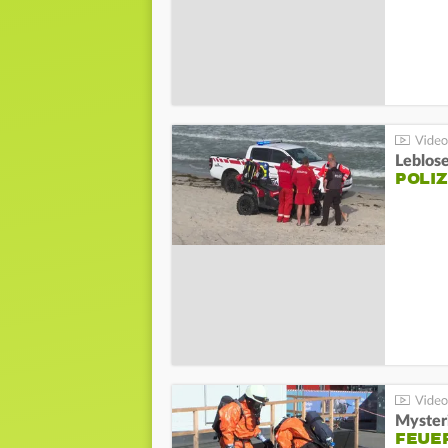
Leblos
POLIZ
Mysteri
FEUE