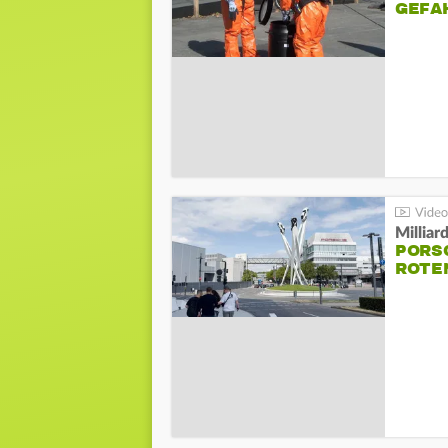
GEFA
Millia
PORSC
ROTE