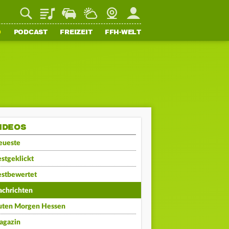
Playlist
Staupilot
Wetter
Webcam
Mein FFH
O
PODCAST
FREIZEIT
FFH-WELT
IDEOS
eueste
stgeklickt
estbewertet
achrichten
uten Morgen Hessen
agazin