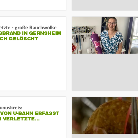
letzte - große Rauchwolke
BRAND IN GERNSHEIM E
CH GELÖSCHT
unuskreis:
 VON U-BAHN ERFASST
EI VERLETZTE…