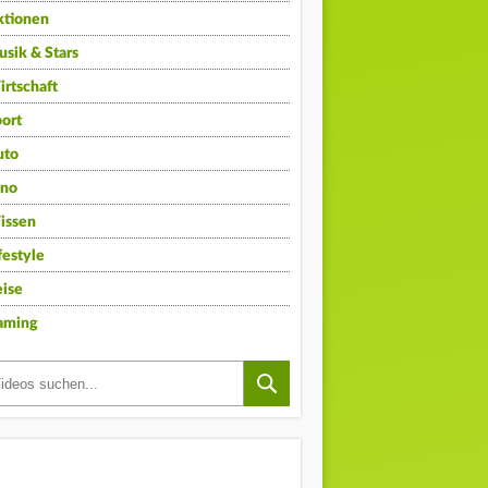
ktionen
sik & Stars
rtschaft
ort
uto
ino
issen
festyle
ise
aming