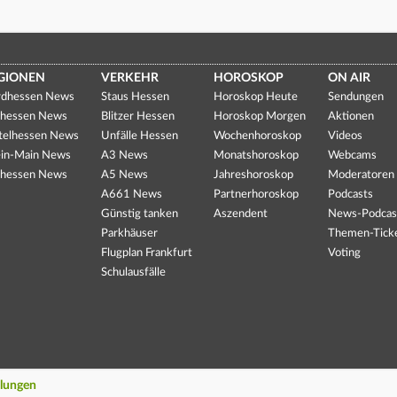
GIONEN
VERKEHR
HOROSKOP
ON AIR
dhessen News
Staus Hessen
Horoskop Heute
Sendungen
hessen News
Blitzer Hessen
Horoskop Morgen
Aktionen
telhessen News
Unfälle Hessen
Wochenhoroskop
Videos
in-Main News
A3 News
Monatshoroskop
Webcams
hessen News
A5 News
Jahreshoroskop
Moderatoren
A661 News
Partnerhoroskop
Podcasts
Günstig tanken
Aszendent
News-Podcas
Parkhäuser
Themen-Tick
Flugplan Frankfurt
Voting
Schulausfälle
llungen