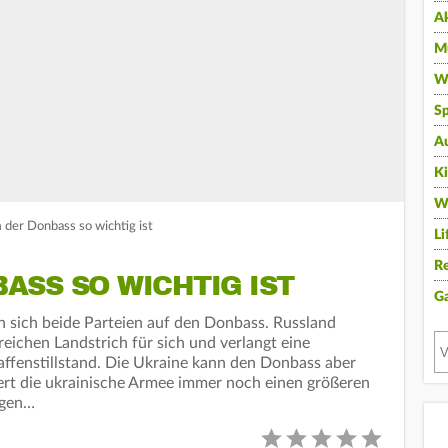
A
Mu
Wi
Sp
A
K
W
der Donbass so wichtig ist
Li
Re
ASS SO WICHTIG IST
G
en sich beide Parteien auf den Donbass. Russland
ichen Landstrich für sich und verlangt eine
ffenstillstand. Die Ukraine kann den Donbass aber
iert die ukrainische Armee immer noch einen größeren
ungen…