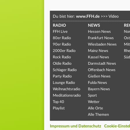
Du bist hier:
www.FFH.de
>>>
Video
RADIO
NEWS
RE
FFH Live
Hessen News
Nor
80er Radio
Frankfurt News
Ost
90er Radio
Wiesbaden News
Mit
2000er Radio
Mainz News
Rhe
Rock Radio
Kassel News
Süd
Oldie Radio
Darmstadt News
Schlager Radio
Offenbach News
Party Radio
Gießen News
Lounge Radio
Fulda News
Weihnachtsradio
Bayern News
Meditationsradio
Sport
Top 40
Wetter
Playlist
Alle Orte
Alle Themen
Impressum und Datenschutz
Cookie-Einste