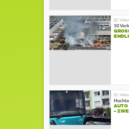
10 Ver
GROSS
NDLI
Hochta
AUTO
– ZW