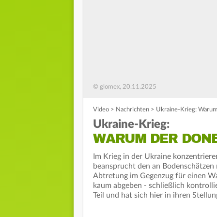
© glomex, 20.11.2025
Video
>
Nachrichten
>
Ukraine-Krieg: Warum 
Ukraine-Krieg:
WARUM DER DONB
Im Krieg in der Ukraine konzentrier
beansprucht den an Bodenschätzen re
Abtretung im Gegenzug für einen Wa
kaum abgeben - schließlich kontroll
Teil und hat sich hier in ihren Stell