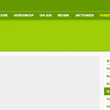
KEHR
HOROSKOP
ON AIR
MUSIK
AKTIONEN
VIDE
V
N
Be
B
N
G
M