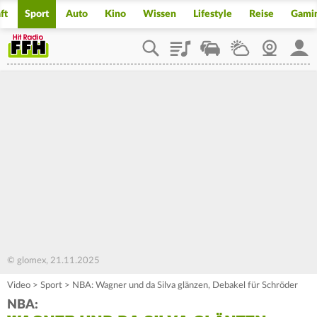
ft
Sport
Auto
Kino
Wissen
Lifestyle
Reise
Gami
Playlist
Staupilot
Wetter
Webcam
Mein
© glomex, 21.11.2025
Video
>
Sport
>
NBA: Wagner und da Silva glänzen, Debakel für Schröder
NBA: