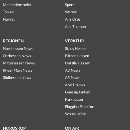
Meditationsradio
Sport
Top 40
Wetter
Playlist
Alle Orte
Alle Themen
REGIONEN
VERKEHR
Nordhessen News
Staus Hessen
Osthessen News
Blitzer Hessen
Mittelhessen News
Unfälle Hessen
Rhein-Main News
A3 News
Südhessen News
A5 News
A661 News
Günstig tanken
Parkhäuser
Flugplan Frankfurt
Schulausfälle
HOROSKOP
ON AIR