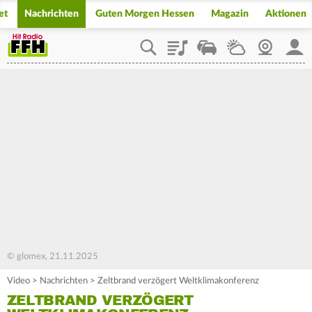
et
Nachrichten
Guten Morgen Hessen
Magazin
Aktionen
Playlist
Staupilot
Wetter
Webcam
Mein
© glomex, 21.11.2025
Video
>
Nachrichten
>
Zeltbrand verzögert Weltklimakonferenz
ZELTBRAND VERZÖGERT