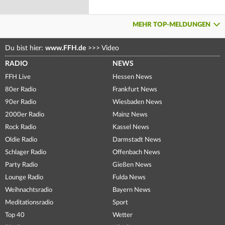
MEHR TOP-MELDUNGEN
Du bist hier:
www.FFH.de
>>>
Video
RADIO
NEWS
FFH Live
Hessen News
80er Radio
Frankfurt News
90er Radio
Wiesbaden News
2000er Radio
Mainz News
Rock Radio
Kassel News
Oldie Radio
Darmstadt News
Schlager Radio
Offenbach News
Party Radio
Gießen News
Lounge Radio
Fulda News
Weihnachtsradio
Bayern News
Meditationsradio
Sport
Top 40
Wetter