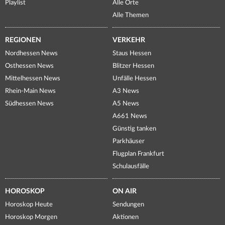
Playlist
Alle Orte
Alle Themen
REGIONEN
VERKEHR
Nordhessen News
Staus Hessen
Osthessen News
Blitzer Hessen
Mittelhessen News
Unfälle Hessen
Rhein-Main News
A3 News
Südhessen News
A5 News
A661 News
Günstig tanken
Parkhäuser
Flugplan Frankfurt
Schulausfälle
HOROSKOP
ON AIR
Horoskop Heute
Sendungen
Horoskop Morgen
Aktionen