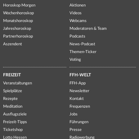
Horoskop Morgen
Aktionen
Wochenhoroskop
Videos
Monatshoroskop
Webcams
Jahreshoroskop
Moderatoren & Team
Partnerhoroskop
Podcasts
Aszendent
News-Podcast
Themen-Ticker
Voting
FREIZEIT
FFH-WELT
Veranstaltungen
FFH-App
Spielplätze
Newsletter
Rezepte
Kontakt
Meditation
Frequenzen
Ausflugsziele
Jobs
Freizeit-Tipps
Führungen
Ticketshop
Presse
Lotto Hessen
Radiowerbung