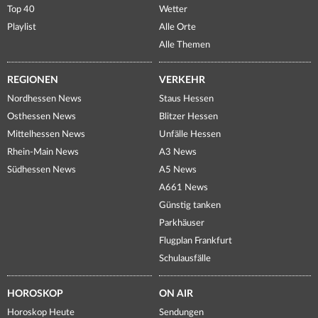
Top 40
Wetter
Playlist
Alle Orte
Alle Themen
REGIONEN
VERKEHR
Nordhessen News
Staus Hessen
Osthessen News
Blitzer Hessen
Mittelhessen News
Unfälle Hessen
Rhein-Main News
A3 News
Südhessen News
A5 News
A661 News
Günstig tanken
Parkhäuser
Flugplan Frankfurt
Schulausfälle
HOROSKOP
ON AIR
Horoskop Heute
Sendungen