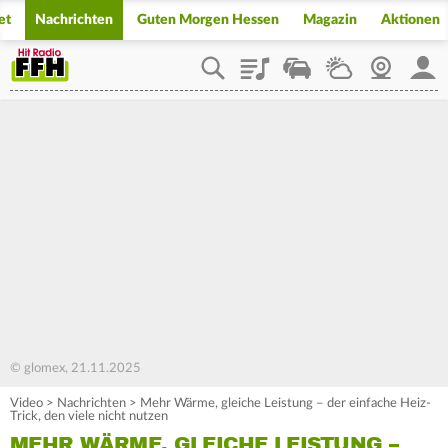
et
Nachrichten
Guten Morgen Hessen
Magazin
Aktionen
Playlist
Staupilot
Wetter
Webcam
Mein
© glomex, 21.11.2025
Video
>
Nachrichten
>
Mehr Wärme, gleiche Leistung – der einfache Heiz-
Trick, den viele nicht nutzen
MEHR WÄRME, GLEICHE LEISTUNG –