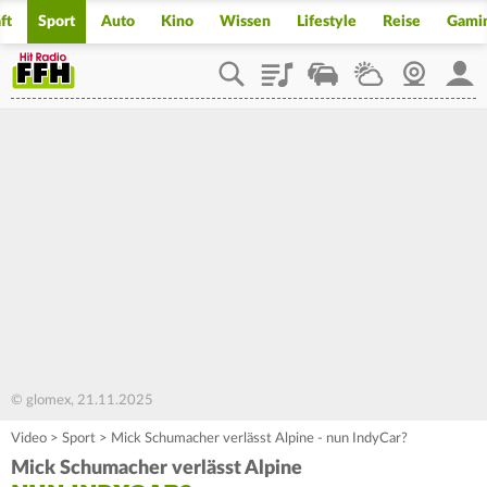
ft
Sport
Auto
Kino
Wissen
Lifestyle
Reise
Gami
Playlist
Staupilot
Wetter
Webcam
Mein
© glomex, 21.11.2025
Video
>
Sport
>
Mick Schumacher verlässt Alpine - nun IndyCar?
Mick Schumacher verlässt Alpine