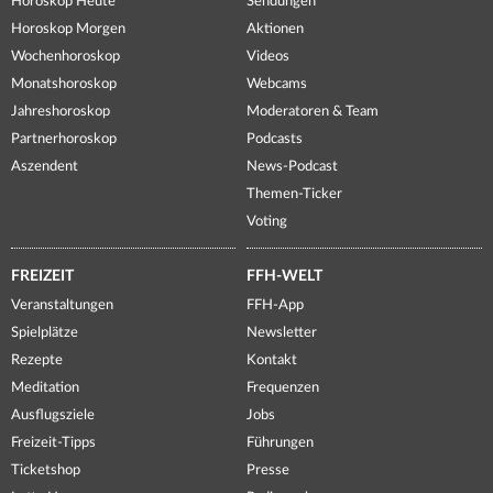
Horoskop Heute
Sendungen
Horoskop Morgen
Aktionen
Wochenhoroskop
Videos
Monatshoroskop
Webcams
Jahreshoroskop
Moderatoren & Team
Partnerhoroskop
Podcasts
Aszendent
News-Podcast
Themen-Ticker
Voting
FREIZEIT
FFH-WELT
Veranstaltungen
FFH-App
Spielplätze
Newsletter
Rezepte
Kontakt
Meditation
Frequenzen
Ausflugsziele
Jobs
Freizeit-Tipps
Führungen
Ticketshop
Presse