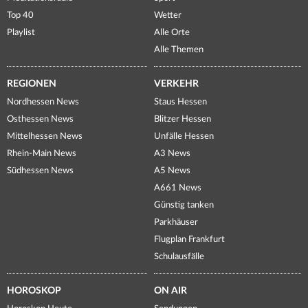
Top 40
Wetter
Playlist
Alle Orte
Alle Themen
REGIONEN
VERKEHR
Nordhessen News
Staus Hessen
Osthessen News
Blitzer Hessen
Mittelhessen News
Unfälle Hessen
Rhein-Main News
A3 News
Südhessen News
A5 News
A661 News
Günstig tanken
Parkhäuser
Flugplan Frankfurt
Schulausfälle
HOROSKOP
ON AIR