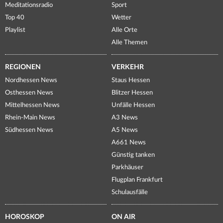
Meditationsradio
Sport
Top 40
Wetter
Playlist
Alle Orte
Alle Themen
REGIONEN
VERKEHR
Nordhessen News
Staus Hessen
Osthessen News
Blitzer Hessen
Mittelhessen News
Unfälle Hessen
Rhein-Main News
A3 News
Südhessen News
A5 News
A661 News
Günstig tanken
Parkhäuser
Flugplan Frankfurt
Schulausfälle
HOROSKOP
ON AIR