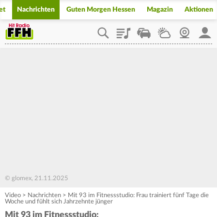
et
Nachrichten
Guten Morgen Hessen
Magazin
Aktionen
Playlist
Staupilot
Wetter
Webcam
Mein
© glomex, 21.11.2025
Video
>
Nachrichten
>
Mit 93 im Fitnessstudio: Frau trainiert fünf Tage die
Woche und fühlt sich Jahrzehnte jünger
Mit 93 im Fitnessstudio: