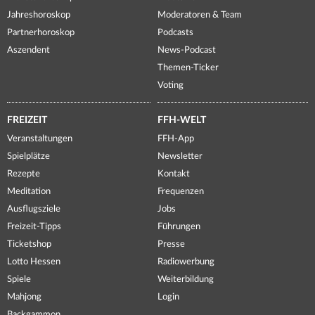
Jahreshoroskop
Moderatoren & Team
Partnerhoroskop
Podcasts
Aszendent
News-Podcast
Themen-Ticker
Voting
FREIZEIT
FFH-WELT
Veranstaltungen
FFH-App
Spielplätze
Newsletter
Rezepte
Kontakt
Meditation
Frequenzen
Ausflugsziele
Jobs
Freizeit-Tipps
Führungen
Ticketshop
Presse
Lotto Hessen
Radiowerbung
Spiele
Weiterbildung
Mahjong
Login
Backgammon