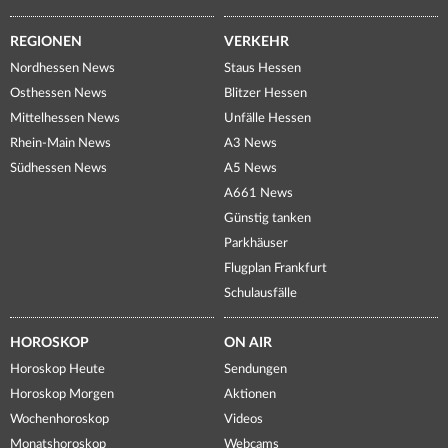
REGIONEN
VERKEHR
Nordhessen News
Staus Hessen
Osthessen News
Blitzer Hessen
Mittelhessen News
Unfälle Hessen
Rhein-Main News
A3 News
Südhessen News
A5 News
A661 News
Günstig tanken
Parkhäuser
Flugplan Frankfurt
Schulausfälle
HOROSKOP
ON AIR
Horoskop Heute
Sendungen
Horoskop Morgen
Aktionen
Wochenhoroskop
Videos
Monatshoroskop
Webcams