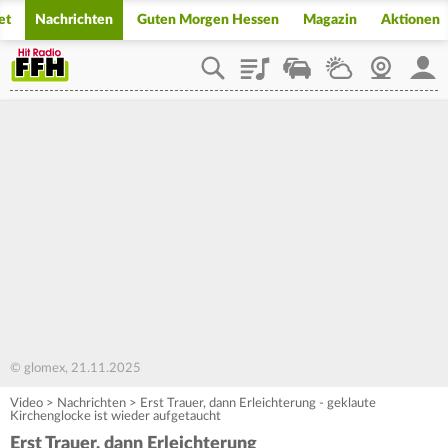
et
Nachrichten
Guten Morgen Hessen
Magazin
Aktionen
Playlist
Staupilot
Wetter
Webcam
Mein
© glomex, 21.11.2025
Video
>
Nachrichten
>
Erst Trauer, dann Erleichterung - geklaute
Kirchenglocke ist wieder aufgetaucht
Erst Trauer, dann Erleichterung