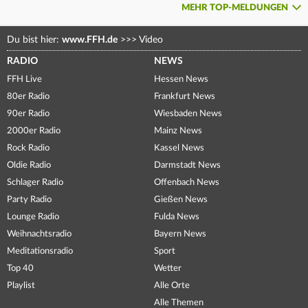
MEHR TOP-MELDUNGEN
Du bist hier:
www.FFH.de
>>>
Video
RADIO
NEWS
FFH Live
Hessen News
80er Radio
Frankfurt News
90er Radio
Wiesbaden News
2000er Radio
Mainz News
Rock Radio
Kassel News
Oldie Radio
Darmstadt News
Schlager Radio
Offenbach News
Party Radio
Gießen News
Lounge Radio
Fulda News
Weihnachtsradio
Bayern News
Meditationsradio
Sport
Top 40
Wetter
Playlist
Alle Orte
Alle Themen