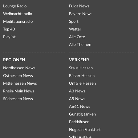
Lounge Radio
Fulda News
Weihnachtsradio
Bayern News
Meditationsradio
Sport
Top 40
Wetter
Playlist
Alle Orte
Alle Themen
REGIONEN
VERKEHR
Nordhessen News
Staus Hessen
Osthessen News
Blitzer Hessen
Mittelhessen News
Unfälle Hessen
Rhein-Main News
A3 News
Südhessen News
A5 News
A661 News
Günstig tanken
Parkhäuser
Flugplan Frankfurt
Schulausfälle