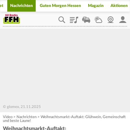
et
Nachrichten
Guten Morgen Hessen
Magazin
Aktionen
Playlist
Staupilot
Wetter
Webcam
Mein
© glomex, 21.11.2025
Video
>
Nachrichten
>
Weihnachtsmarkt-Auftakt: Glühwein, Gemeinschaft
und beste Laune!
Weihnachtsmarkt-Auftakt: