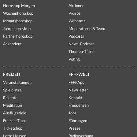
Horoskop Morgen
Aktionen
Wochenhoroskop
Videos
Monatshoroskop
Webcams
Jahreshoroskop
Moderatoren & Team
Partnerhoroskop
Podcasts
Aszendent
News-Podcast
Themen-Ticker
Voting
FREIZEIT
FFH-WELT
Veranstaltungen
FFH-App
Spielplätze
Newsletter
Rezepte
Kontakt
Meditation
Frequenzen
Ausflugsziele
Jobs
Freizeit-Tipps
Führungen
Ticketshop
Presse
Lotto Hessen
Radiowerbung