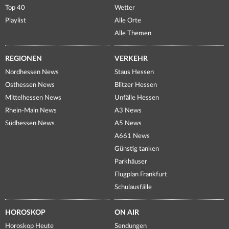
Top 40
Wetter
Playlist
Alle Orte
Alle Themen
REGIONEN
VERKEHR
Nordhessen News
Staus Hessen
Osthessen News
Blitzer Hessen
Mittelhessen News
Unfälle Hessen
Rhein-Main News
A3 News
Südhessen News
A5 News
A661 News
Günstig tanken
Parkhäuser
Flugplan Frankfurt
Schulausfälle
HOROSKOP
ON AIR
Horoskop Heute
Sendungen