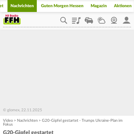
et
Nachrichten
Guten Morgen Hessen
Magazin
Aktionen
Playlist
Staupilot
Wetter
Webcam
Mein
© glomex, 22.11.2025
Video
>
Nachrichten
>
G20-Gipfel gestartet - Trumps Ukraine-Plan im
Fokus
G20-Gipfel gestartet