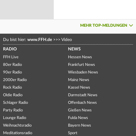
MEHR TOP-MELDUNGEN
Du bist hier:
www.FFH.de
>>>
Video
RADIO
NEWS
FFH Live
Hessen News
80er Radio
Frankfurt News
90er Radio
Wiesbaden News
2000er Radio
Mainz News
Rock Radio
Kassel News
Oldie Radio
Darmstadt News
Schlager Radio
Offenbach News
Party Radio
Gießen News
Lounge Radio
Fulda News
Weihnachtsradio
Bayern News
Meditationsradio
Sport