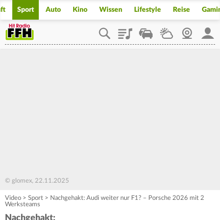
ft
Sport
Auto
Kino
Wissen
Lifestyle
Reise
Gami
Playlist
Staupilot
Wetter
Webcam
Mein
© glomex, 22.11.2025
Video
>
Sport
>
Nachgehakt: Audi weiter nur F1? – Porsche 2026 mit 2
Werksteams
Nachgehakt: