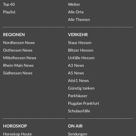
Top 40
Wetter
Playlist
Alle Orte
Alle Themen
REGIONEN
VERKEHR
Nordhessen News
Staus Hessen
Osthessen News
Blitzer Hessen
Mittelhessen News
Unfälle Hessen
Rhein-Main News
A3 News
Südhessen News
A5 News
A661 News
Günstig tanken
Parkhäuser
Flugplan Frankfurt
Schulausfälle
HOROSKOP
ON AIR
Horoskop Heute
Sendungen