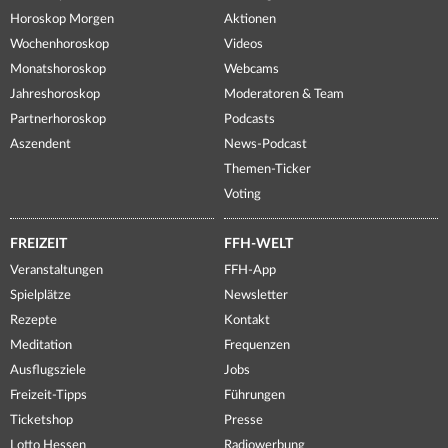
Horoskop Morgen
Aktionen
Wochenhoroskop
Videos
Monatshoroskop
Webcams
Jahreshoroskop
Moderatoren & Team
Partnerhoroskop
Podcasts
Aszendent
News-Podcast
Themen-Ticker
Voting
FREIZEIT
FFH-WELT
Veranstaltungen
FFH-App
Spielplätze
Newsletter
Rezepte
Kontakt
Meditation
Frequenzen
Ausflugsziele
Jobs
Freizeit-Tipps
Führungen
Ticketshop
Presse
Lotto Hessen
Radiowerbung