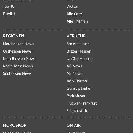
Top 40
Wetter
Playlist
Alle Orte
Alle Themen
REGIONEN
VERKEHR
Nordhessen News
Staus Hessen
Osthessen News
Blitzer Hessen
Mittelhessen News
Unfälle Hessen
Rhein-Main News
A3 News
Südhessen News
A5 News
A661 News
Günstig tanken
Parkhäuser
Flugplan Frankfurt
Schulausfälle
HOROSKOP
ON AIR