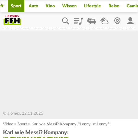
ft
Sport
Auto
Kino
Wissen
Lifestyle
Reise
Gami
Playlist
Staupilot
Wetter
Webcam
Mein
© glomex, 22.11.2025
Video
>
Sport
>
Karl wie Messi? Kompany: "Lenny ist Lenny"
Karl wie Messi? Kompany: