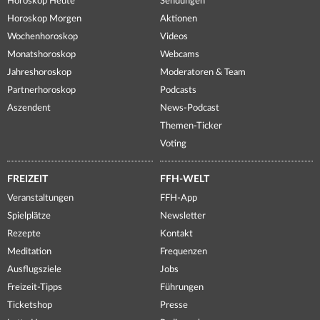
Horoskop Heute
Sendungen
Horoskop Morgen
Aktionen
Wochenhoroskop
Videos
Monatshoroskop
Webcams
Jahreshoroskop
Moderatoren & Team
Partnerhoroskop
Podcasts
Aszendent
News-Podcast
Themen-Ticker
Voting
FREIZEIT
FFH-WELT
Veranstaltungen
FFH-App
Spielplätze
Newsletter
Rezepte
Kontakt
Meditation
Frequenzen
Ausflugsziele
Jobs
Freizeit-Tipps
Führungen
Ticketshop
Presse