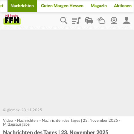
et
Nachrichten
Guten Morgen Hessen
Magazin
Aktionen
Playlist
Staupilot
Wetter
Webcam
Mein
© glomex, 23.11.2025
Video
>
Nachrichten
>
Nachrichten des Tages | 23. November 2025 -
Mittagsausgabe
Nachrichten des Tages | 23. November 2025