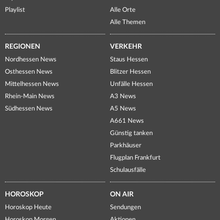
Playlist
Alle Orte
Alle Themen
REGIONEN
VERKEHR
Nordhessen News
Staus Hessen
Osthessen News
Blitzer Hessen
Mittelhessen News
Unfälle Hessen
Rhein-Main News
A3 News
Südhessen News
A5 News
A661 News
Günstig tanken
Parkhäuser
Flugplan Frankfurt
Schulausfälle
HOROSKOP
ON AIR
Horoskop Heute
Sendungen
Horoskop Morgen
Aktionen