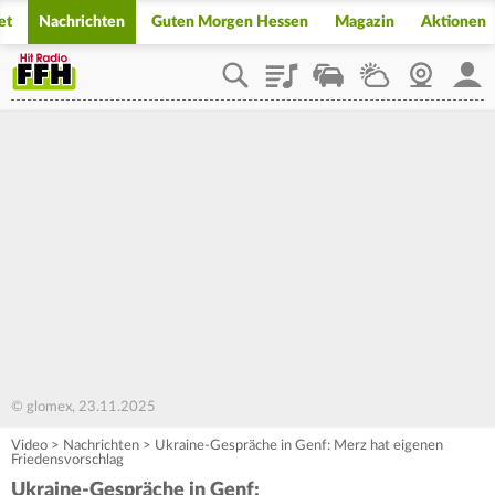
et
Nachrichten
Guten Morgen Hessen
Magazin
Aktionen
Playlist
Staupilot
Wetter
Webcam
Mein
© glomex, 23.11.2025
Video
>
Nachrichten
>
Ukraine-Gespräche in Genf: Merz hat eigenen
Friedensvorschlag
Ukraine-Gespräche in Genf: