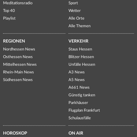
Meditationsradio
Sport
Top 40
Wetter
Playlist
Alle Orte
Alle Themen
REGIONEN
VERKEHR
Nordhessen News
Staus Hessen
Osthessen News
Blitzer Hessen
Mittelhessen News
Unfälle Hessen
Rhein-Main News
A3 News
Südhessen News
A5 News
A661 News
Günstig tanken
Parkhäuser
Flugplan Frankfurt
Schulausfälle
HOROSKOP
ON AIR