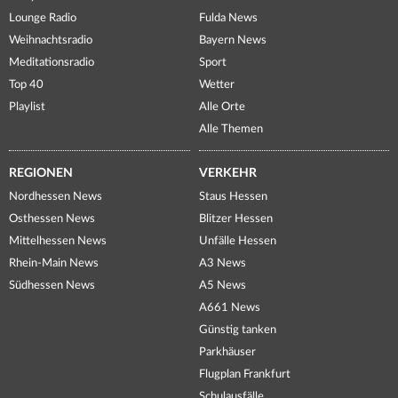
Lounge Radio
Fulda News
Weihnachtsradio
Bayern News
Meditationsradio
Sport
Top 40
Wetter
Playlist
Alle Orte
Alle Themen
REGIONEN
VERKEHR
Nordhessen News
Staus Hessen
Osthessen News
Blitzer Hessen
Mittelhessen News
Unfälle Hessen
Rhein-Main News
A3 News
Südhessen News
A5 News
A661 News
Günstig tanken
Parkhäuser
Flugplan Frankfurt
Schulausfälle