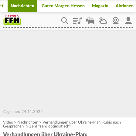
et
Nachrichten
Guten Morgen Hessen
Magazin
Aktionen
Playlist
Staupilot
Wetter
Webcam
Mein
© glomex, 24.11.2025
Video
>
Nachrichten
>
Verhandlungen über Ukraine-Plan: Rubio nach
Gesprächen in Genf "sehr optimistisch"
Verhandlungen über Ukraine-Plan: