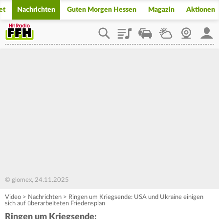
et
Nachrichten
Guten Morgen Hessen
Magazin
Aktionen
Playlist
Staupilot
Wetter
Webcam
Mein
© glomex, 24.11.2025
Video
>
Nachrichten
>
Ringen um Kriegsende: USA und Ukraine einigen
sich auf überarbeiteten Friedensplan
Ringen um Kriegsende: