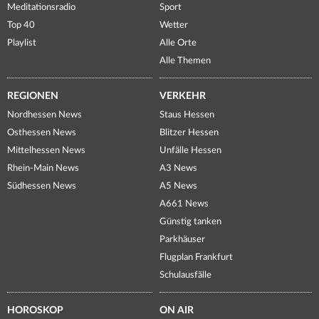
Meditationsradio
Sport
Top 40
Wetter
Playlist
Alle Orte
Alle Themen
REGIONEN
VERKEHR
Nordhessen News
Staus Hessen
Osthessen News
Blitzer Hessen
Mittelhessen News
Unfälle Hessen
Rhein-Main News
A3 News
Südhessen News
A5 News
A661 News
Günstig tanken
Parkhäuser
Flugplan Frankfurt
Schulausfälle
HOROSKOP
ON AIR