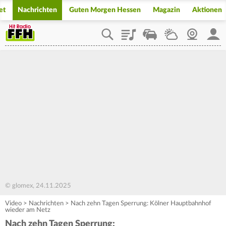
et
Nachrichten
Guten Morgen Hessen
Magazin
Aktionen
Playlist
Staupilot
Wetter
Webcam
Mein
© glomex, 24.11.2025
Video
>
Nachrichten
>
Nach zehn Tagen Sperrung: Kölner Hauptbahnhof
wieder am Netz
Nach zehn Tagen Sperrung: