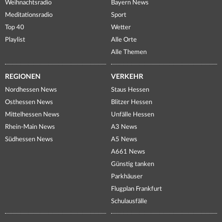
Weihnachtsradio
Bayern News
Meditationsradio
Sport
Top 40
Wetter
Playlist
Alle Orte
Alle Themen
REGIONEN
VERKEHR
Nordhessen News
Staus Hessen
Osthessen News
Blitzer Hessen
Mittelhessen News
Unfälle Hessen
Rhein-Main News
A3 News
Südhessen News
A5 News
A661 News
Günstig tanken
Parkhäuser
Flugplan Frankfurt
Schulausfälle