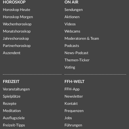
HOROSKOP
ON AIR
Horoskop Heute
Sendungen
Horoskop Morgen
Aktionen
Wochenhoroskop
Videos
Monatshoroskop
Webcams
Jahreshoroskop
Moderatoren & Team
Partnerhoroskop
Podcasts
Aszendent
News-Podcast
Themen-Ticker
Voting
FREIZEIT
FFH-WELT
Veranstaltungen
FFH-App
Spielplätze
Newsletter
Rezepte
Kontakt
Meditation
Frequenzen
Ausflugsziele
Jobs
Freizeit-Tipps
Führungen