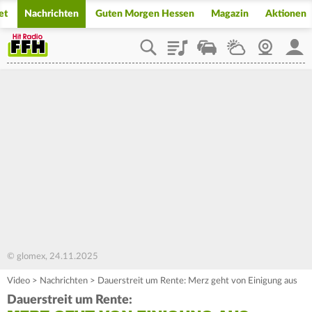
et
Nachrichten
Guten Morgen Hessen
Magazin
Aktionen
Playlist
Staupilot
Wetter
Webcam
Mein
© glomex, 24.11.2025
Video
>
Nachrichten
>
Dauerstreit um Rente: Merz geht von Einigung aus
Dauerstreit um Rente: