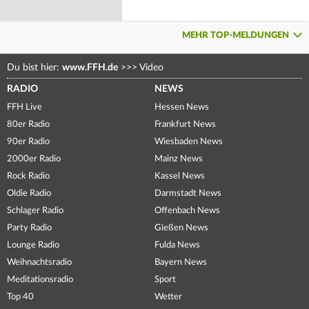
MEHR TOP-MELDUNGEN
Du bist hier:
www.FFH.de
>>>
Video
RADIO
NEWS
FFH Live
Hessen News
80er Radio
Frankfurt News
90er Radio
Wiesbaden News
2000er Radio
Mainz News
Rock Radio
Kassel News
Oldie Radio
Darmstadt News
Schlager Radio
Offenbach News
Party Radio
Gießen News
Lounge Radio
Fulda News
Weihnachtsradio
Bayern News
Meditationsradio
Sport
Top 40
Wetter