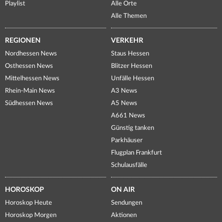
Playlist
Alle Orte
Alle Themen
REGIONEN
VERKEHR
Nordhessen News
Staus Hessen
Osthessen News
Blitzer Hessen
Mittelhessen News
Unfälle Hessen
Rhein-Main News
A3 News
Südhessen News
A5 News
A661 News
Günstig tanken
Parkhäuser
Flugplan Frankfurt
Schulausfälle
HOROSKOP
ON AIR
Horoskop Heute
Sendungen
Horoskop Morgen
Aktionen