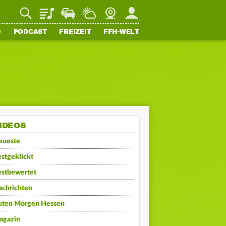
Playlist
Staupilot
Wetter
Webcam
Mein FFH
O
PODCAST
FREIZEIT
FFH-WELT
IDEOS
eueste
stgeklickt
estbewertet
achrichten
uten Morgen Hessen
agazin