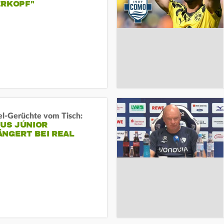
ERKOPF"
l-Gerüchte vom Tisch:
IUS JÚNIOR
ÄNGERT BEI REAL