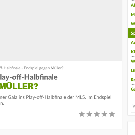
A
Mu
Wi
Sp
A
K
W
ff-Halbfinale - Endspiel gegen Müller?
Li
lay-off-Halbfinale
Re
 MÜLLER?
G
iner Gala ins Play-off-Halbfinale der MLS. Im Endspiel
n.