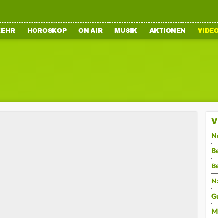
KEHR
HOROSKOP
ON AIR
MUSIK
AKTIONEN
VIDE
V
N
Be
B
N
G
M