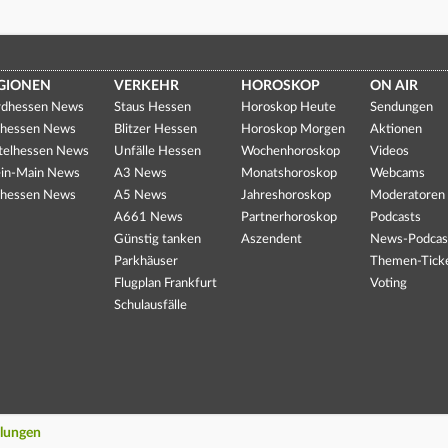
GIONEN
VERKEHR
HOROSKOP
ON AIR
dhessen News
Staus Hessen
Horoskop Heute
Sendungen
hessen News
Blitzer Hessen
Horoskop Morgen
Aktionen
telhessen News
Unfälle Hessen
Wochenhoroskop
Videos
in-Main News
A3 News
Monatshoroskop
Webcams
hessen News
A5 News
Jahreshoroskop
Moderatoren
A661 News
Partnerhoroskop
Podcasts
Günstig tanken
Aszendent
News-Podcas
Parkhäuser
Themen-Tick
Flugplan Frankfurt
Voting
Schulausfälle
llungen