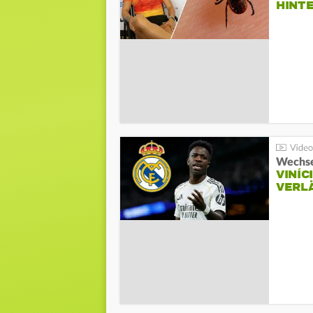
HINT
Wechse
VINÍC
VERL