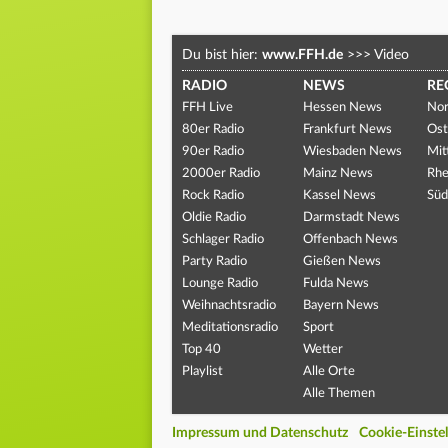
Du bist hier:
www.FFH.de
>>>
Video
RADIO
NEWS
RE
FFH Live
Hessen News
Nor
80er Radio
Frankfurt News
Ost
90er Radio
Wiesbaden News
Mit
2000er Radio
Mainz News
Rhe
Rock Radio
Kassel News
Süd
Oldie Radio
Darmstadt News
Schlager Radio
Offenbach News
Party Radio
Gießen News
Lounge Radio
Fulda News
Weihnachtsradio
Bayern News
Meditationsradio
Sport
Top 40
Wetter
Playlist
Alle Orte
Alle Themen
Impressum und Datenschutz
Cookie-Einste