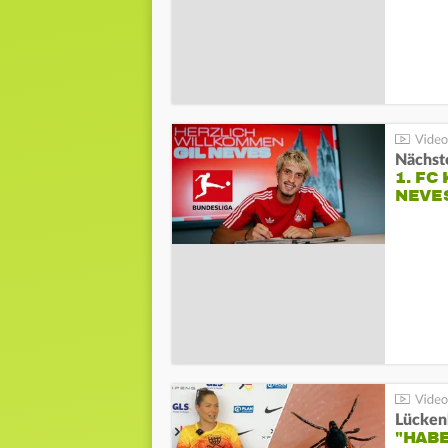
Nächste
1. FC
NEVE
Lücken
"HABE