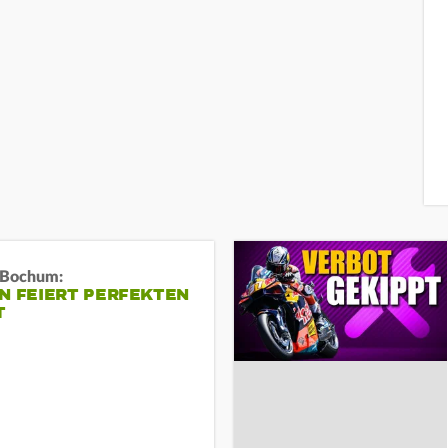
n Bochum:
N FEIERT PERFEKTEN
T