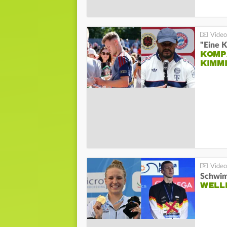
"Eine K
KOMPA
KIMM
Schwim
WELL