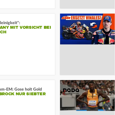
leinigkeit":
NY MIT VORSICHT BEI
ICH
m-EM: Gose holt Gold
BROCK NUR SIEBTER