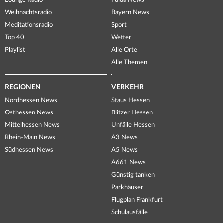
Lounge Radio
Fulda News
Weihnachtsradio
Bayern News
Meditationsradio
Sport
Top 40
Wetter
Playlist
Alle Orte
Alle Themen
REGIONEN
VERKEHR
Nordhessen News
Staus Hessen
Osthessen News
Blitzer Hessen
Mittelhessen News
Unfälle Hessen
Rhein-Main News
A3 News
Südhessen News
A5 News
A661 News
Günstig tanken
Parkhäuser
Flugplan Frankfurt
Schulausfälle