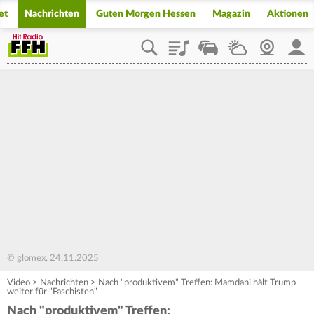
et
Nachrichten
Guten Morgen Hessen
Magazin
Aktionen
Playlist
Staupilot
Wetter
Webcam
Mein
© glomex, 24.11.2025
Video
>
Nachrichten
>
Nach "produktivem" Treffen: Mamdani hält Trump
weiter für "Faschisten"
Nach "produktivem" Treffen: