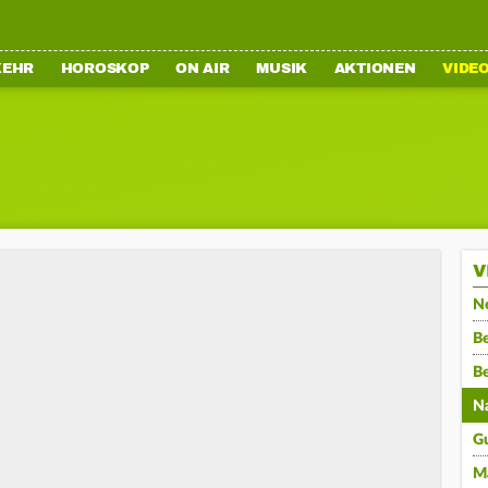
KEHR
HOROSKOP
ON AIR
MUSIK
AKTIONEN
VIDE
V
N
Be
B
N
G
M