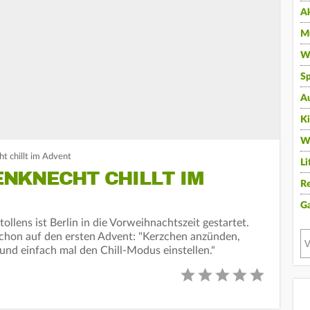
A
Mu
Wi
Sp
A
K
W
t chillt im Advent
Li
NKNECHT CHILLT IM
Re
G
llens ist Berlin in die Vorweihnachtszeit gestartet.
chon auf den ersten Advent: "Kerzchen anzünden,
 und einfach mal den Chill-Modus einstellen."