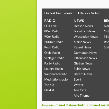
Du bist hier:
www.FFH.de
>>>
Video
RADIO
NEWS
RE
FFH Live
Hessen News
Nor
80er Radio
Frankfurt News
Ost
90er Radio
Wiesbaden News
Mit
2000er Radio
Mainz News
Rhe
Rock Radio
Kassel News
Süd
Oldie Radio
Darmstadt News
Schlager Radio
Offenbach News
Party Radio
Gießen News
Lounge Radio
Fulda News
Weihnachtsradio
Bayern News
Meditationsradio
Sport
Top 40
Wetter
Playlist
Alle Orte
Alle Themen
Impressum und Datenschutz
Cookie-Einste