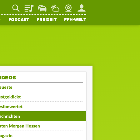
Playlist
Staupilot
Wetter
Webcam
Mein FFH
O
PODCAST
FREIZEIT
FFH-WELT
IDEOS
eueste
stgeklickt
estbewertet
achrichten
uten Morgen Hessen
agazin