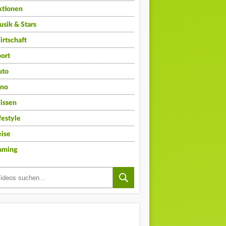
ktionen
sik & Stars
rtschaft
ort
uto
ino
issen
festyle
ise
aming