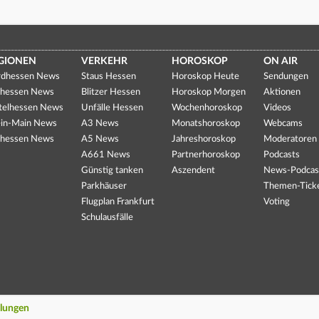
GIONEN
VERKEHR
HOROSKOP
ON AIR
dhessen News
Staus Hessen
Horoskop Heute
Sendungen
hessen News
Blitzer Hessen
Horoskop Morgen
Aktionen
telhessen News
Unfälle Hessen
Wochenhoroskop
Videos
in-Main News
A3 News
Monatshoroskop
Webcams
hessen News
A5 News
Jahreshoroskop
Moderatoren
A661 News
Partnerhoroskop
Podcasts
Günstig tanken
Aszendent
News-Podcas
Parkhäuser
Themen-Tick
Flugplan Frankfurt
Voting
Schulausfälle
llungen