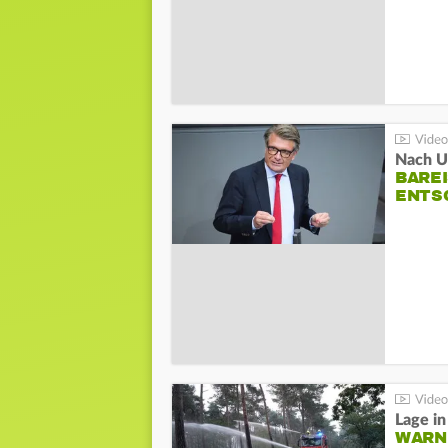
Nach Un
BAREI
NTSC
WARN