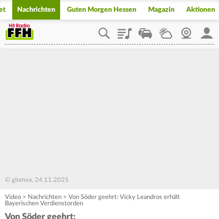
et
Nachrichten
Guten Morgen Hessen
Magazin
Aktionen
Playlist
Staupilot
Wetter
Webcam
Mein
© glomex, 24.11.2025
Video
>
Nachrichten
>
Von Söder geehrt: Vicky Leandros erhält
Bayerischen Verdienstorden
Von Söder geehrt: