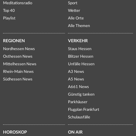
Meditationsradio
Sport
Top 40
Wetter
Playlist
Alle Orte
Alle Themen
REGIONEN
VERKEHR
Nordhessen News
Staus Hessen
Osthessen News
Blitzer Hessen
Mittelhessen News
Unfälle Hessen
Rhein-Main News
A3 News
Südhessen News
A5 News
A661 News
Günstig tanken
Parkhäuser
Flugplan Frankfurt
Schulausfälle
HOROSKOP
ON AIR