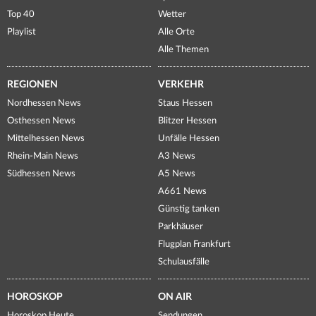
Top 40
Wetter
Playlist
Alle Orte
Alle Themen
REGIONEN
VERKEHR
Nordhessen News
Staus Hessen
Osthessen News
Blitzer Hessen
Mittelhessen News
Unfälle Hessen
Rhein-Main News
A3 News
Südhessen News
A5 News
A661 News
Günstig tanken
Parkhäuser
Flugplan Frankfurt
Schulausfälle
HOROSKOP
ON AIR
Horoskop Heute
Sendungen