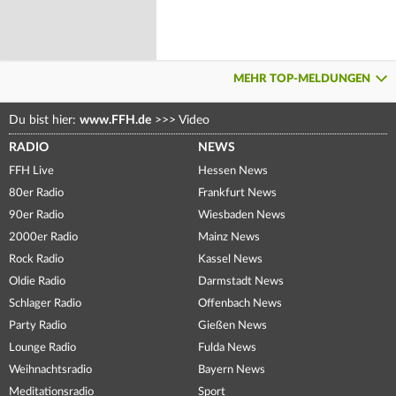
MEHR TOP-MELDUNGEN
Du bist hier:
www.FFH.de
>>>
Video
RADIO
NEWS
FFH Live
Hessen News
80er Radio
Frankfurt News
90er Radio
Wiesbaden News
2000er Radio
Mainz News
Rock Radio
Kassel News
Oldie Radio
Darmstadt News
Schlager Radio
Offenbach News
Party Radio
Gießen News
Lounge Radio
Fulda News
Weihnachtsradio
Bayern News
Meditationsradio
Sport