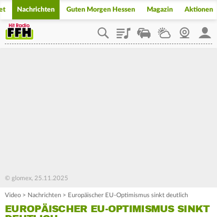
et
Nachrichten
Guten Morgen Hessen
Magazin
Aktionen
Playlist
Staupilot
Wetter
Webcam
Mein
© glomex, 25.11.2025
Video
>
Nachrichten
>
Europäischer EU-Optimismus sinkt deutlich
EUROPÄISCHER EU-OPTIMISMUS SINKT