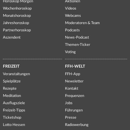
Horoskop Morgen
Aktionen
Wochenhoroskop
Videos
Monatshoroskop
Webcams
Jahreshoroskop
Moderatoren & Team
Partnerhoroskop
Podcasts
Aszendent
News-Podcast
Themen-Ticker
Voting
FREIZEIT
FFH-WELT
Veranstaltungen
FFH-App
Spielplätze
Newsletter
Rezepte
Kontakt
Meditation
Frequenzen
Ausflugsziele
Jobs
Freizeit-Tipps
Führungen
Ticketshop
Presse
Lotto Hessen
Radiowerbung