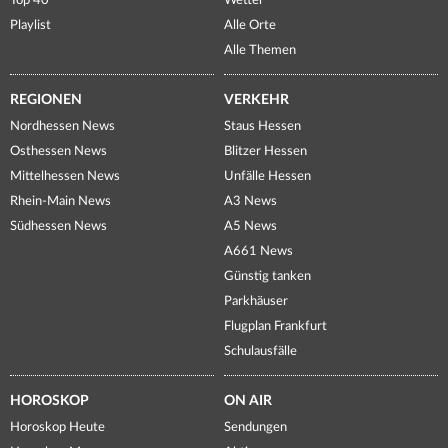
Top 40
Wetter
Playlist
Alle Orte
Alle Themen
REGIONEN
VERKEHR
Nordhessen News
Staus Hessen
Osthessen News
Blitzer Hessen
Mittelhessen News
Unfälle Hessen
Rhein-Main News
A3 News
Südhessen News
A5 News
A661 News
Günstig tanken
Parkhäuser
Flugplan Frankfurt
Schulausfälle
HOROSKOP
ON AIR
Horoskop Heute
Sendungen