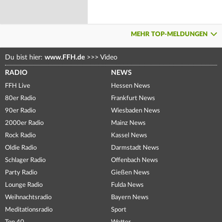
MEHR TOP-MELDUNGEN
Du bist hier:
www.FFH.de
>>>
Video
RADIO
NEWS
FFH Live
Hessen News
80er Radio
Frankfurt News
90er Radio
Wiesbaden News
2000er Radio
Mainz News
Rock Radio
Kassel News
Oldie Radio
Darmstadt News
Schlager Radio
Offenbach News
Party Radio
Gießen News
Lounge Radio
Fulda News
Weihnachtsradio
Bayern News
Meditationsradio
Sport