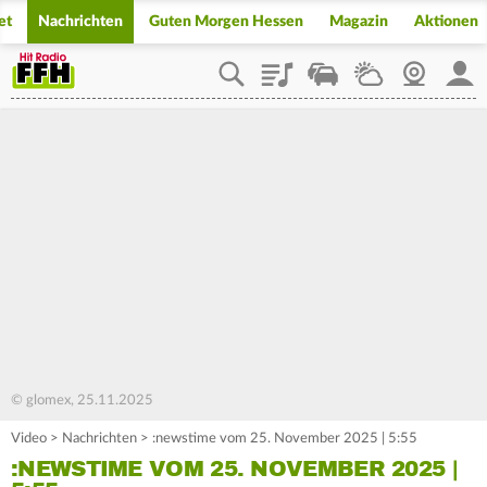
et
Nachrichten
Guten Morgen Hessen
Magazin
Aktionen
Playlist
Staupilot
Wetter
Webcam
Mein
© glomex, 25.11.2025
Video
>
Nachrichten
>
:newstime vom 25. November 2025 | 5:55
:NEWSTIME VOM 25. NOVEMBER 2025 |