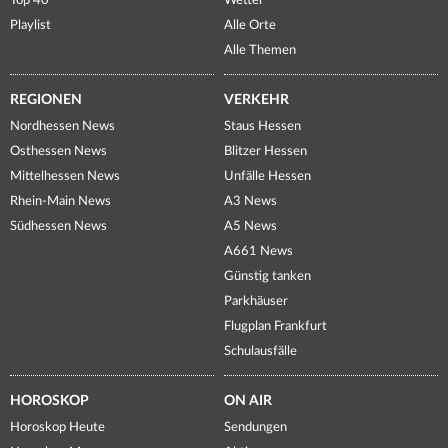
Top 40
Wetter
Playlist
Alle Orte
Alle Themen
REGIONEN
VERKEHR
Nordhessen News
Staus Hessen
Osthessen News
Blitzer Hessen
Mittelhessen News
Unfälle Hessen
Rhein-Main News
A3 News
Südhessen News
A5 News
A661 News
Günstig tanken
Parkhäuser
Flugplan Frankfurt
Schulausfälle
HOROSKOP
ON AIR
Horoskop Heute
Sendungen