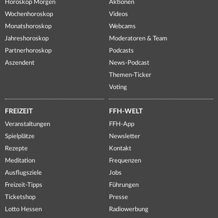
Horoskop Morgen
Aktionen
Wochenhoroskop
Videos
Monatshoroskop
Webcams
Jahreshoroskop
Moderatoren & Team
Partnerhoroskop
Podcasts
Aszendent
News-Podcast
Themen-Ticker
Voting
FREIZEIT
FFH-WELT
Veranstaltungen
FFH-App
Spielplätze
Newsletter
Rezepte
Kontakt
Meditation
Frequenzen
Ausflugsziele
Jobs
Freizeit-Tipps
Führungen
Ticketshop
Presse
Lotto Hessen
Radiowerbung