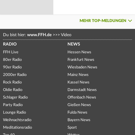
MEHR TOP-MELDUNGEN
Du bist hier:
www.FFH.de
>>>
Video
RADIO
NEWS
FFH Live
Hessen News
80er Radio
Frankfurt News
90er Radio
Wiesbaden News
2000er Radio
Mainz News
Rock Radio
Kassel News
Oldie Radio
Darmstadt News
Schlager Radio
Offenbach News
Party Radio
Gießen News
Lounge Radio
Fulda News
Weihnachtsradio
Bayern News
Meditationsradio
Sport