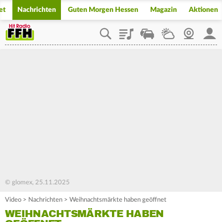
et
Nachrichten
Guten Morgen Hessen
Magazin
Aktionen
Playlist
Staupilot
Wetter
Webcam
Mein
© glomex, 25.11.2025
Video
>
Nachrichten
>
Weihnachtsmärkte haben geöffnet
WEIHNACHTSMÄRKTE HABEN