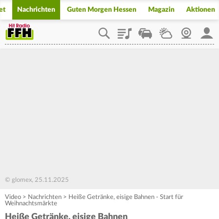
et
Nachrichten
Guten Morgen Hessen
Magazin
Aktionen
Playlist
Staupilot
Wetter
Webcam
Mein
© glomex, 25.11.2025
Video
>
Nachrichten
>
Heiße Getränke, eisige Bahnen - Start für
Weihnachtsmärkte
Heiße Getränke, eisige Bahnen