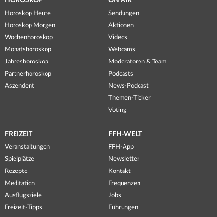
HOROSKOP
ON AIR
Horoskop Heute
Sendungen
Horoskop Morgen
Aktionen
Wochenhoroskop
Videos
Monatshoroskop
Webcams
Jahreshoroskop
Moderatoren & Team
Partnerhoroskop
Podcasts
Aszendent
News-Podcast
Themen-Ticker
Voting
FREIZEIT
FFH-WELT
Veranstaltungen
FFH-App
Spielplätze
Newsletter
Rezepte
Kontakt
Meditation
Frequenzen
Ausflugsziele
Jobs
Freizeit-Tipps
Führungen