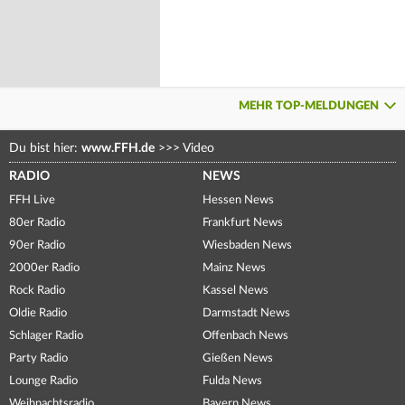
MEHR TOP-MELDUNGEN
Du bist hier:
www.FFH.de
>>>
Video
RADIO
NEWS
FFH Live
Hessen News
80er Radio
Frankfurt News
90er Radio
Wiesbaden News
2000er Radio
Mainz News
Rock Radio
Kassel News
Oldie Radio
Darmstadt News
Schlager Radio
Offenbach News
Party Radio
Gießen News
Lounge Radio
Fulda News
Weihnachtsradio
Bayern News