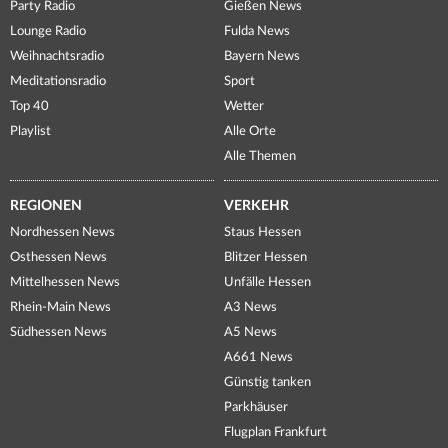
Party Radio
Gießen News
Lounge Radio
Fulda News
Weihnachtsradio
Bayern News
Meditationsradio
Sport
Top 40
Wetter
Playlist
Alle Orte
Alle Themen
REGIONEN
VERKEHR
Nordhessen News
Staus Hessen
Osthessen News
Blitzer Hessen
Mittelhessen News
Unfälle Hessen
Rhein-Main News
A3 News
Südhessen News
A5 News
A661 News
Günstig tanken
Parkhäuser
Flugplan Frankfurt