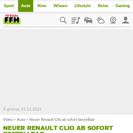
Sport
Auto
Kino
Wissen
Lifestyle
Reise
Gaming
Playlist
Staupilot
Wetter
Webcam
Mein
© glomex, 25.11.2025
Video
>
Auto
>
Neuer Renault Clio ab sofort bestellbar
NEUER RENAULT CLIO AB SOFORT