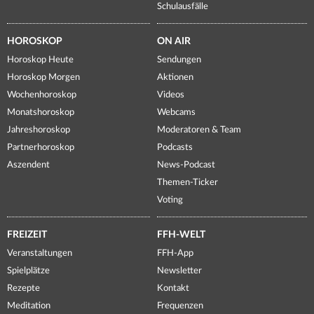
Schulausfälle
HOROSKOP
ON AIR
Horoskop Heute
Sendungen
Horoskop Morgen
Aktionen
Wochenhoroskop
Videos
Monatshoroskop
Webcams
Jahreshoroskop
Moderatoren & Team
Partnerhoroskop
Podcasts
Aszendent
News-Podcast
Themen-Ticker
Voting
FREIZEIT
FFH-WELT
Veranstaltungen
FFH-App
Spielplätze
Newsletter
Rezepte
Kontakt
Meditation
Frequenzen