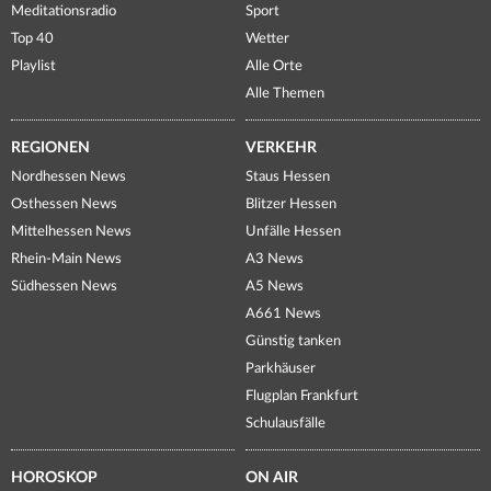
Meditationsradio
Sport
Top 40
Wetter
Playlist
Alle Orte
Alle Themen
REGIONEN
VERKEHR
Nordhessen News
Staus Hessen
Osthessen News
Blitzer Hessen
Mittelhessen News
Unfälle Hessen
Rhein-Main News
A3 News
Südhessen News
A5 News
A661 News
Günstig tanken
Parkhäuser
Flugplan Frankfurt
Schulausfälle
HOROSKOP
ON AIR