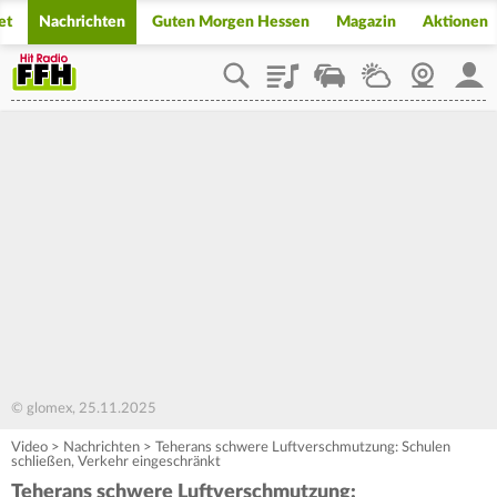
et
Nachrichten
Guten Morgen Hessen
Magazin
Aktionen
Playlist
Staupilot
Wetter
Webcam
Mein
© glomex, 25.11.2025
Video
>
Nachrichten
>
Teherans schwere Luftverschmutzung: Schulen
schließen, Verkehr eingeschränkt
Teherans schwere Luftverschmutzung: