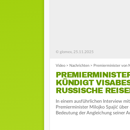
© glomex, 25.11.2025
Video
>
Nachrichten
>
Premierminister von 
PREMIERMINISTE
KÜNDIGT VISABE
RUSSISCHE REIS
In einem ausführlichen Interview mi
Premierminister Milojko Spajić über
Bedeutung der Angleichung seiner Au