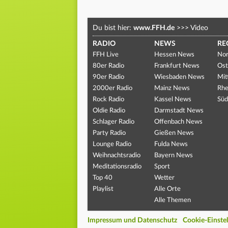
Du bist hier:
www.FFH.de
>>>
Video
RADIO
NEWS
RE
FFH Live
Hessen News
Nor
80er Radio
Frankfurt News
Ost
90er Radio
Wiesbaden News
Mit
2000er Radio
Mainz News
Rhe
Rock Radio
Kassel News
Süd
Oldie Radio
Darmstadt News
Schlager Radio
Offenbach News
Party Radio
Gießen News
Lounge Radio
Fulda News
Weihnachtsradio
Bayern News
Meditationsradio
Sport
Top 40
Wetter
Playlist
Alle Orte
Alle Themen
Impressum und Datenschutz
Cookie-Einste