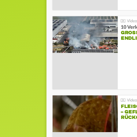
10 Ver
GROSS
NDLI
FLEI
– GEF
ÜCKG