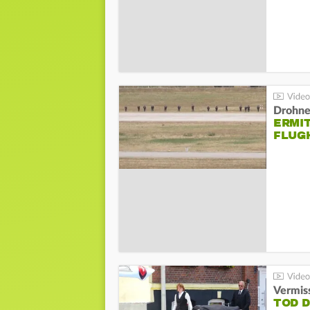
Drohnen
ERMI
FLUG
Vermis
TOD 