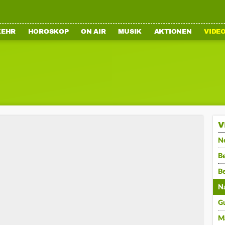
KEHR
HOROSKOP
ON AIR
MUSIK
AKTIONEN
VIDE
V
N
Be
B
N
G
M