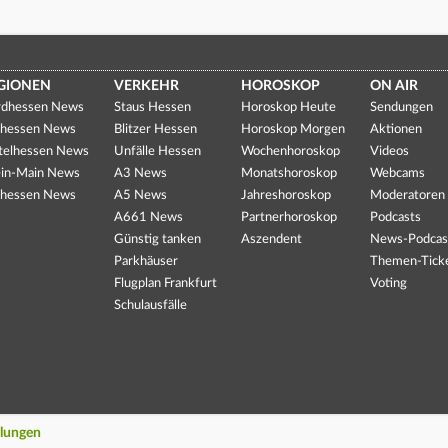
GIONEN
VERKEHR
HOROSKOP
ON AIR
dhessen News
Staus Hessen
Horoskop Heute
Sendungen
hessen News
Blitzer Hessen
Horoskop Morgen
Aktionen
telhessen News
Unfälle Hessen
Wochenhoroskop
Videos
in-Main News
A3 News
Monatshoroskop
Webcams
hessen News
A5 News
Jahreshoroskop
Moderatoren
A661 News
Partnerhoroskop
Podcasts
Günstig tanken
Aszendent
News-Podcas
Parkhäuser
Themen-Tick
Flugplan Frankfurt
Voting
Schulausfälle
llungen