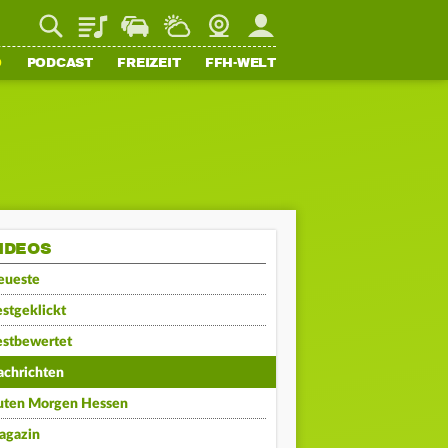
Playlist
Staupilot
Wetter
Webcam
Mein FFH
O
PODCAST
FREIZEIT
FFH-WELT
IDEOS
eueste
stgeklickt
estbewertet
achrichten
uten Morgen Hessen
agazin