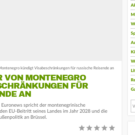
A
Mu
Wi
Sp
A
K
W
Montenegro kündigt Visabeschränkungen für russische Reisende an
Li
R VON MONTENEGRO
Re
SCHRÄNKUNGEN FÜR
G
ENDE AN
t Euronews spricht der montenegrinische
 den EU-Beitritt seines Landes im Jahr 2028 und die
ßenpolitik an Brüssel.