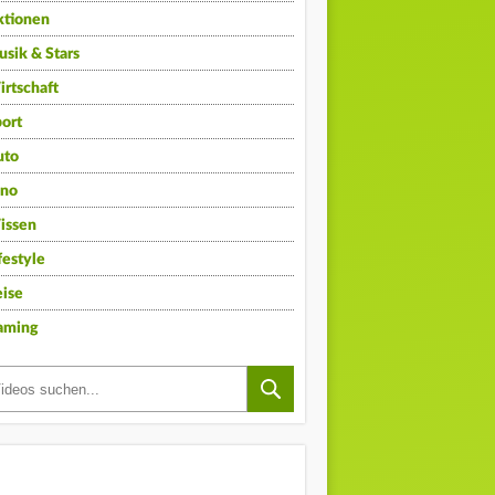
ktionen
sik & Stars
rtschaft
ort
uto
ino
issen
festyle
ise
aming