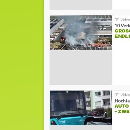
10 Ver
GROSS
NDLI
Hochta
AUTO
– ZW