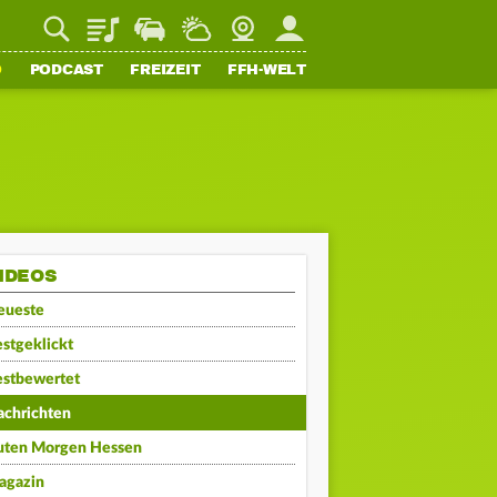
Playlist
Staupilot
Wetter
Webcam
Mein FFH
O
PODCAST
FREIZEIT
FFH-WELT
IDEOS
eueste
stgeklickt
estbewertet
achrichten
uten Morgen Hessen
agazin