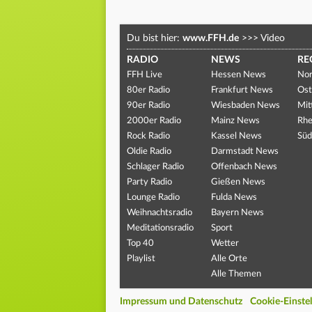
Du bist hier:
www.FFH.de
>>>
Video
RADIO
NEWS
RE
FFH Live
Hessen News
Nor
80er Radio
Frankfurt News
Ost
90er Radio
Wiesbaden News
Mit
2000er Radio
Mainz News
Rhe
Rock Radio
Kassel News
Süd
Oldie Radio
Darmstadt News
Schlager Radio
Offenbach News
Party Radio
Gießen News
Lounge Radio
Fulda News
Weihnachtsradio
Bayern News
Meditationsradio
Sport
Top 40
Wetter
Playlist
Alle Orte
Alle Themen
Impressum und Datenschutz
Cookie-Einste