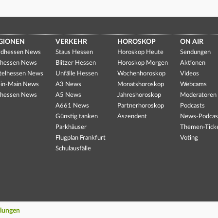
GIONEN
VERKEHR
HOROSKOP
ON AIR
dhessen News
Staus Hessen
Horoskop Heute
Sendungen
hessen News
Blitzer Hessen
Horoskop Morgen
Aktionen
telhessen News
Unfälle Hessen
Wochenhoroskop
Videos
in-Main News
A3 News
Monatshoroskop
Webcams
hessen News
A5 News
Jahreshoroskop
Moderatoren
A661 News
Partnerhoroskop
Podcasts
Günstig tanken
Aszendent
News-Podcas
Parkhäuser
Themen-Tick
Flugplan Frankfurt
Voting
Schulausfälle
llungen