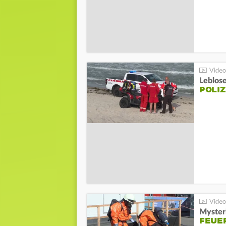
Leblos
POLIZ
Mysteri
FEUE