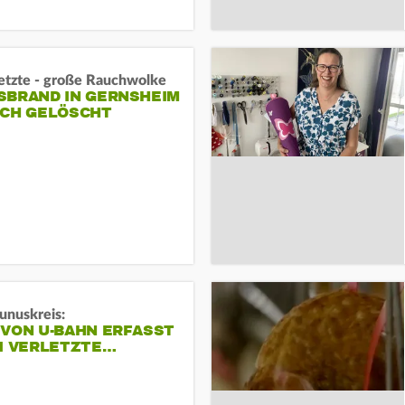
letzte - große Rauchwolke
BRAND IN GERNSHEIM E
CH GELÖSCHT
unuskreis:
 VON U-BAHN ERFASST
EI VERLETZTE…