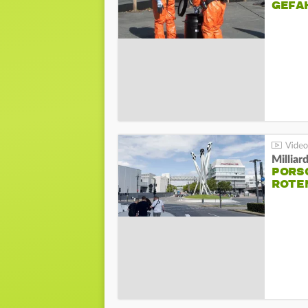
GEFA
Millia
PORSC
ROTE