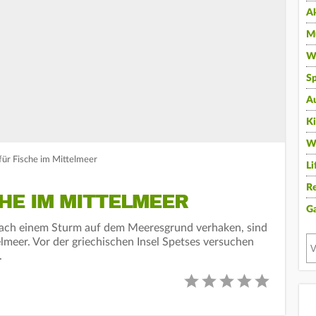
A
Mu
Wi
Sp
A
K
W
für Fische im Mittelmeer
Li
Re
HE IM MITTELMEER
G
 nach einem Sturm auf dem Meeresgrund verhaken, sind
elmeer. Vor der griechischen Insel Spetses versuchen
.