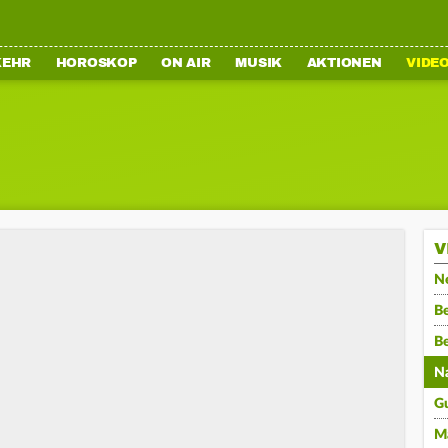
KEHR
HOROSKOP
ON AIR
MUSIK
AKTIONEN
VIDE
V
N
Be
B
N
G
M