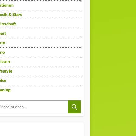
ktionen
sik & Stars
rtschaft
ort
uto
ino
issen
festyle
ise
aming