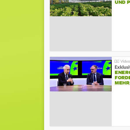
UND 
Exklusi
ENER
FORD
MEH