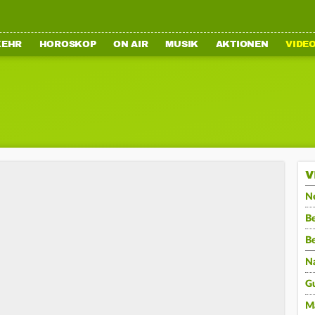
KEHR
HOROSKOP
ON AIR
MUSIK
AKTIONEN
VIDE
V
N
Be
B
N
G
M