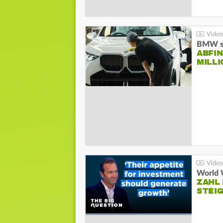
BMW st
ABFI
MILL
World 
ZAHL 
STEIG