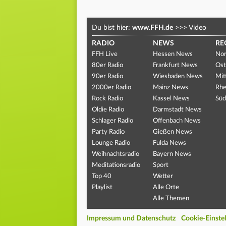
Du bist hier:
www.FFH.de
>>>
Video
RADIO
NEWS
RE
FFH Live
Hessen News
Nor
80er Radio
Frankfurt News
Ost
90er Radio
Wiesbaden News
Mit
2000er Radio
Mainz News
Rhe
Rock Radio
Kassel News
Süd
Oldie Radio
Darmstadt News
Schlager Radio
Offenbach News
Party Radio
Gießen News
Lounge Radio
Fulda News
Weihnachtsradio
Bayern News
Meditationsradio
Sport
Top 40
Wetter
Playlist
Alle Orte
Alle Themen
Impressum und Datenschutz
Cookie-Einste