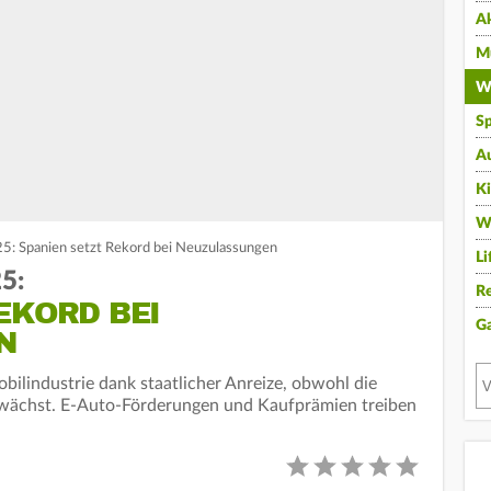
A
Mu
Wi
Sp
A
K
W
5: Spanien setzt Rekord bei Neuzulassungen
Li
5:
Re
EKORD BEI
G
N
bilindustrie dank staatlicher Anreize, obwohl die
wächst. E-Auto-Förderungen und Kaufprämien treiben