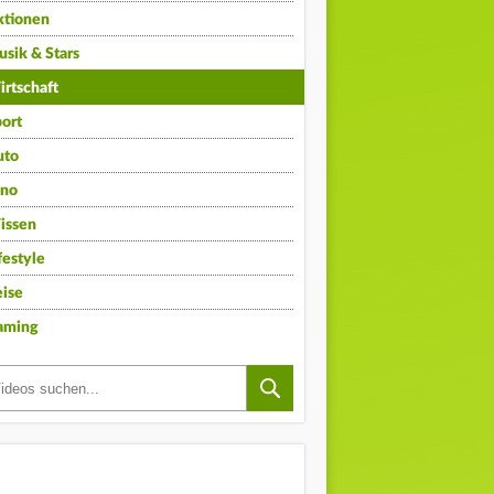
ktionen
sik & Stars
rtschaft
ort
uto
ino
issen
festyle
ise
aming