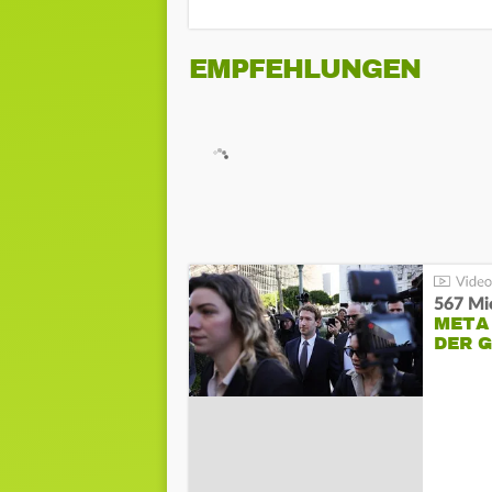
EMPFEHLUNGEN
567 Mio
META
DER 