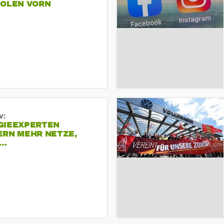
POLEN VORN
v:
GIEEXPERTEN
ERN MEHR NETZE,
R…