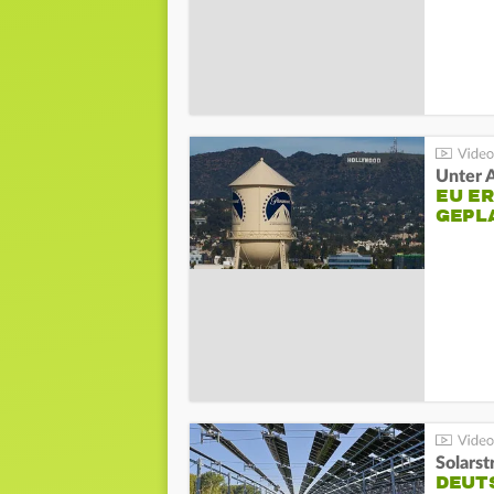
Unter 
EU E
GEPL
Solarst
DEUT