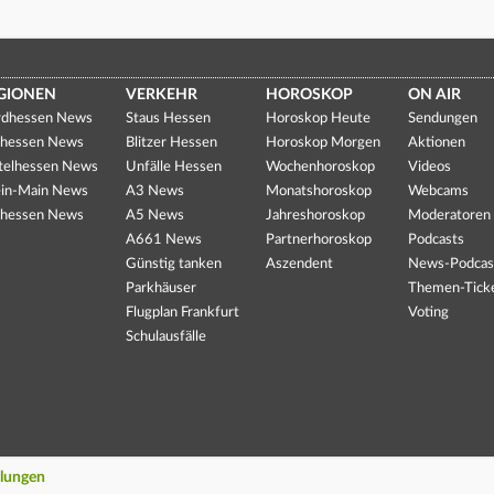
GIONEN
VERKEHR
HOROSKOP
ON AIR
dhessen News
Staus Hessen
Horoskop Heute
Sendungen
hessen News
Blitzer Hessen
Horoskop Morgen
Aktionen
telhessen News
Unfälle Hessen
Wochenhoroskop
Videos
in-Main News
A3 News
Monatshoroskop
Webcams
hessen News
A5 News
Jahreshoroskop
Moderatoren
A661 News
Partnerhoroskop
Podcasts
Günstig tanken
Aszendent
News-Podcas
Parkhäuser
Themen-Tick
Flugplan Frankfurt
Voting
Schulausfälle
llungen