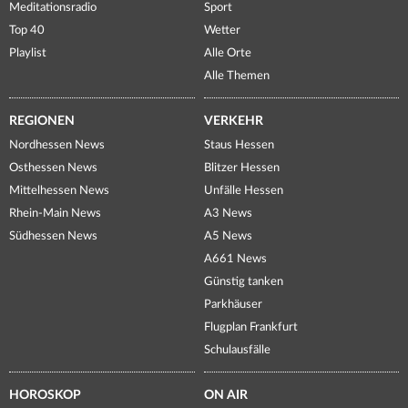
Meditationsradio
Sport
Top 40
Wetter
Playlist
Alle Orte
Alle Themen
REGIONEN
VERKEHR
Nordhessen News
Staus Hessen
Osthessen News
Blitzer Hessen
Mittelhessen News
Unfälle Hessen
Rhein-Main News
A3 News
Südhessen News
A5 News
A661 News
Günstig tanken
Parkhäuser
Flugplan Frankfurt
Schulausfälle
HOROSKOP
ON AIR