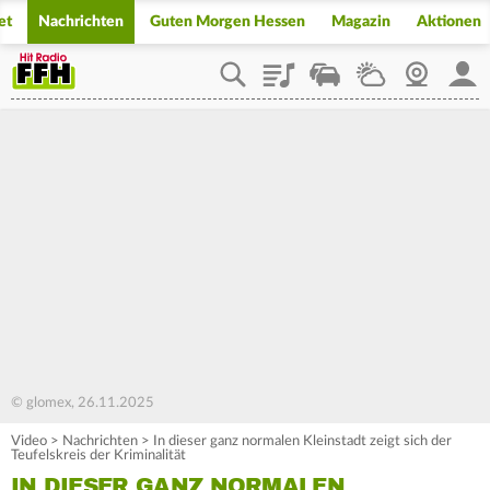
et
Nachrichten
Guten Morgen Hessen
Magazin
Aktionen
Playlist
Staupilot
Wetter
Webcam
Mein
© glomex, 26.11.2025
Video
>
Nachrichten
>
In dieser ganz normalen Kleinstadt zeigt sich der
Teufelskreis der Kriminalität
IN DIESER GANZ NORMALEN