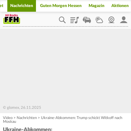
et
Nachrichten
Guten Morgen Hessen
Magazin
Aktionen
Playlist
Staupilot
Wetter
Webcam
Mein
© glomex, 26.11.2025
Video
>
Nachrichten
>
Ukraine-Abkommen: Trump schickt Witkoff nach
Moskau
Ukraine-Abkommen: