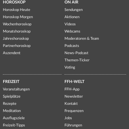
HOROSKOP
ON AIR
Horoskop Heute
Sendungen
Horoskop Morgen
Aktionen
Wochenhoroskop
Videos
Monatshoroskop
Webcams
Jahreshoroskop
Moderatoren & Team
Partnerhoroskop
Podcasts
Aszendent
News-Podcast
Themen-Ticker
Voting
FREIZEIT
FFH-WELT
Veranstaltungen
FFH-App
Spielplätze
Newsletter
Rezepte
Kontakt
Meditation
Frequenzen
Ausflugsziele
Jobs
Freizeit-Tipps
Führungen