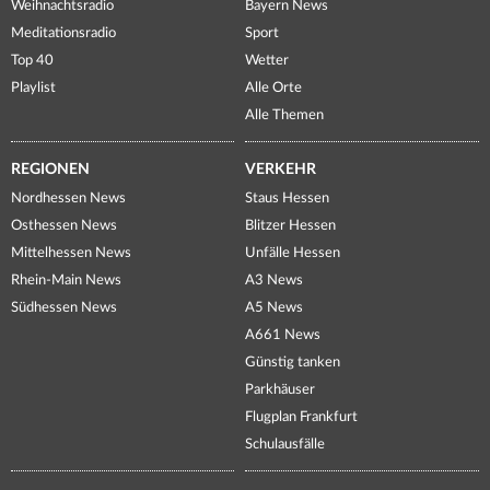
Weihnachtsradio
Bayern News
Meditationsradio
Sport
Top 40
Wetter
Playlist
Alle Orte
Alle Themen
REGIONEN
VERKEHR
Nordhessen News
Staus Hessen
Osthessen News
Blitzer Hessen
Mittelhessen News
Unfälle Hessen
Rhein-Main News
A3 News
Südhessen News
A5 News
A661 News
Günstig tanken
Parkhäuser
Flugplan Frankfurt
Schulausfälle