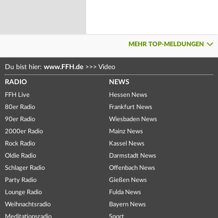
MEHR TOP-MELDUNGEN
Du bist hier:
www.FFH.de
>>>
Video
RADIO
NEWS
FFH Live
Hessen News
80er Radio
Frankfurt News
90er Radio
Wiesbaden News
2000er Radio
Mainz News
Rock Radio
Kassel News
Oldie Radio
Darmstadt News
Schlager Radio
Offenbach News
Party Radio
Gießen News
Lounge Radio
Fulda News
Weihnachtsradio
Bayern News
Meditationsradio
Sport