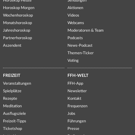
Horoskop Heute
Sendungen
Horoskop Morgen
Aktionen
Wochenhoroskop
Videos
Monatshoroskop
Webcams
Jahreshoroskop
Moderatoren & Team
Partnerhoroskop
Podcasts
Aszendent
News-Podcast
Themen-Ticker
Voting
FREIZEIT
FFH-WELT
Veranstaltungen
FFH-App
Spielplätze
Newsletter
Rezepte
Kontakt
Meditation
Frequenzen
Ausflugsziele
Jobs
Freizeit-Tipps
Führungen
Ticketshop
Presse