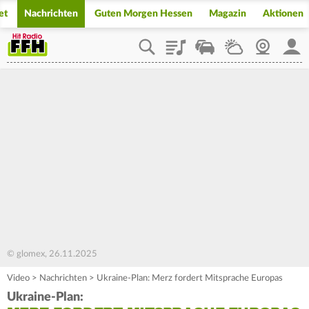
et
Nachrichten
Guten Morgen Hessen
Magazin
Aktionen
Playlist
Staupilot
Wetter
Webcam
Mein
© glomex, 26.11.2025
Video
>
Nachrichten
>
Ukraine-Plan: Merz fordert Mitsprache Europas
Ukraine-Plan: