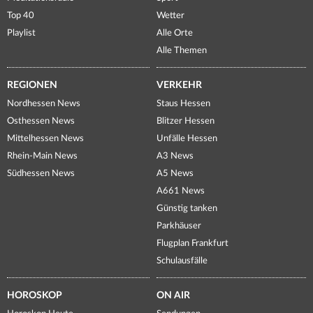
Top 40
Wetter
Playlist
Alle Orte
Alle Themen
REGIONEN
VERKEHR
Nordhessen News
Staus Hessen
Osthessen News
Blitzer Hessen
Mittelhessen News
Unfälle Hessen
Rhein-Main News
A3 News
Südhessen News
A5 News
A661 News
Günstig tanken
Parkhäuser
Flugplan Frankfurt
Schulausfälle
HOROSKOP
ON AIR