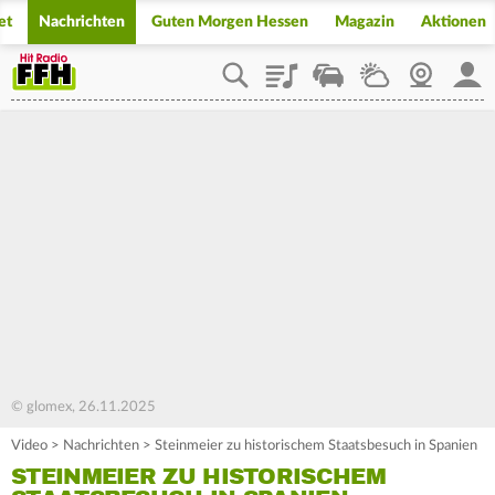
et
Nachrichten
Guten Morgen Hessen
Magazin
Aktionen
Playlist
Staupilot
Wetter
Webcam
Mein
© glomex, 26.11.2025
Video
>
Nachrichten
>
Steinmeier zu historischem Staatsbesuch in Spanien
STEINMEIER ZU HISTORISCHEM