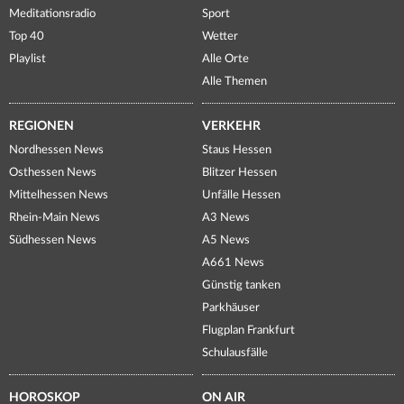
Meditationsradio
Sport
Top 40
Wetter
Playlist
Alle Orte
Alle Themen
REGIONEN
VERKEHR
Nordhessen News
Staus Hessen
Osthessen News
Blitzer Hessen
Mittelhessen News
Unfälle Hessen
Rhein-Main News
A3 News
Südhessen News
A5 News
A661 News
Günstig tanken
Parkhäuser
Flugplan Frankfurt
Schulausfälle
HOROSKOP
ON AIR