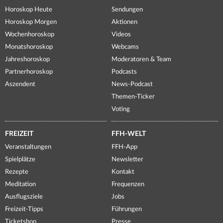
Horoskop Heute
Sendungen
Horoskop Morgen
Aktionen
Wochenhoroskop
Videos
Monatshoroskop
Webcams
Jahreshoroskop
Moderatoren & Team
Partnerhoroskop
Podcasts
Aszendent
News-Podcast
Themen-Ticker
Voting
FREIZEIT
FFH-WELT
Veranstaltungen
FFH-App
Spielplätze
Newsletter
Rezepte
Kontakt
Meditation
Frequenzen
Ausflugsziele
Jobs
Freizeit-Tipps
Führungen
Ticketshop
Presse