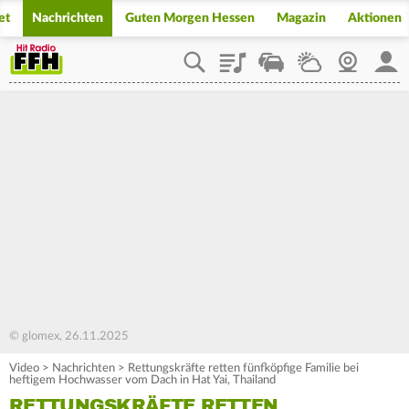
et
Nachrichten
Guten Morgen Hessen
Magazin
Aktionen
Playlist
Staupilot
Wetter
Webcam
Mein
© glomex, 26.11.2025
Video
>
Nachrichten
>
Rettungskräfte retten fünfköpfige Familie bei
heftigem Hochwasser vom Dach in Hat Yai, Thailand
RETTUNGSKRÄFTE RETTEN