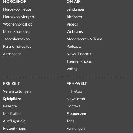
HOROSKOP
ON AIR
Horoskop Heute
Sendungen
Horoskop Morgen
Aktionen
Wochenhoroskop
Videos
Monatshoroskop
Webcams
Jahreshoroskop
Moderatoren & Team
Partnerhoroskop
Podcasts
Aszendent
News-Podcast
Themen-Ticker
Voting
FREIZEIT
FFH-WELT
Veranstaltungen
FFH-App
Spielplätze
Newsletter
Rezepte
Kontakt
Meditation
Frequenzen
Ausflugsziele
Jobs
Freizeit-Tipps
Führungen