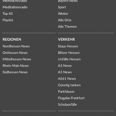
Weihnachtsradio
Bayern News
Meditationsradio
Sport
Top 40
Wetter
Playlist
Alle Orte
Alle Themen
REGIONEN
VERKEHR
Nordhessen News
Staus Hessen
Osthessen News
Blitzer Hessen
Mittelhessen News
Unfälle Hessen
Rhein-Main News
A3 News
Südhessen News
A5 News
A661 News
Günstig tanken
Parkhäuser
Flugplan Frankfurt
Schulausfälle