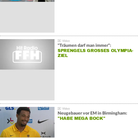
"Träumen darf man immer":
SPRENGELS GROSSES OLYMPIA-Z
IEL
Neugebauer vor EM in Birmingham:
"HABE MEGA BOCK"