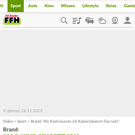
ft
Sport
Auto
Kino
Wissen
Lifestyle
Reise
Gami
Playlist
Staupilot
Wetter
Webcam
Mein
© glomex, 26.11.2025
Video
>
Sport
>
Brand: "Als Kind musste ich Kaiserslautern-Fan sein"
Brand: