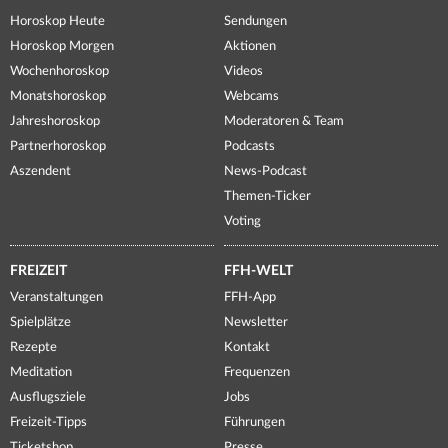
Horoskop Heute
Sendungen
Horoskop Morgen
Aktionen
Wochenhoroskop
Videos
Monatshoroskop
Webcams
Jahreshoroskop
Moderatoren & Team
Partnerhoroskop
Podcasts
Aszendent
News-Podcast
Themen-Ticker
Voting
FREIZEIT
FFH-WELT
Veranstaltungen
FFH-App
Spielplätze
Newsletter
Rezepte
Kontakt
Meditation
Frequenzen
Ausflugsziele
Jobs
Freizeit-Tipps
Führungen
Ticketshop
Presse