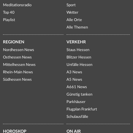
Meditationsradio
Sport
Top 40
Wetter
Playlist
Alle Orte
Alle Themen
REGIONEN
VERKEHR
Nordhessen News
Staus Hessen
Osthessen News
Blitzer Hessen
Mittelhessen News
Unfälle Hessen
Rhein-Main News
A3 News
Südhessen News
A5 News
A661 News
Günstig tanken
Parkhäuser
Flugplan Frankfurt
Schulausfälle
HOROSKOP
ON AIR