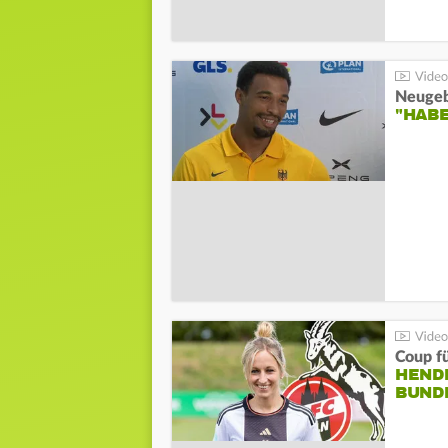
"HAB
Coup fü
HENDR
BUND