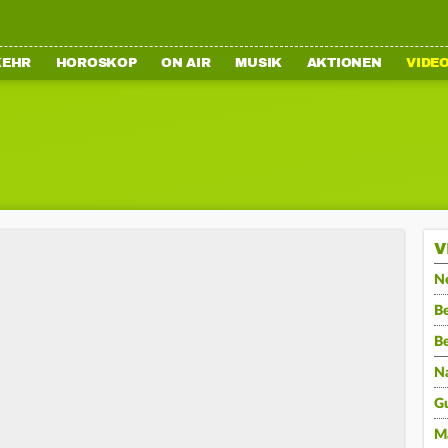
KEHR
HOROSKOP
ON AIR
MUSIK
AKTIONEN
VIDE
V
N
Be
B
N
G
M