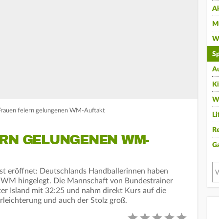
A
Mu
Wi
Sp
A
K
W
Frauen feiern gelungenen WM-Auftakt
Li
Re
ERN GELUNGENEN WM-
G
 ist eröffnet: Deutschlands Handballerinnen haben
m-WM hingelegt. Die Mannschaft von Bundestrainer
r Island mit 32:25 und nahm direkt Kurs auf die
leichterung und auch der Stolz groß.