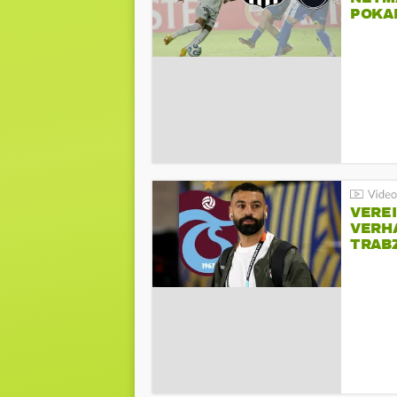
POKA
VERE
VERH
TRAB