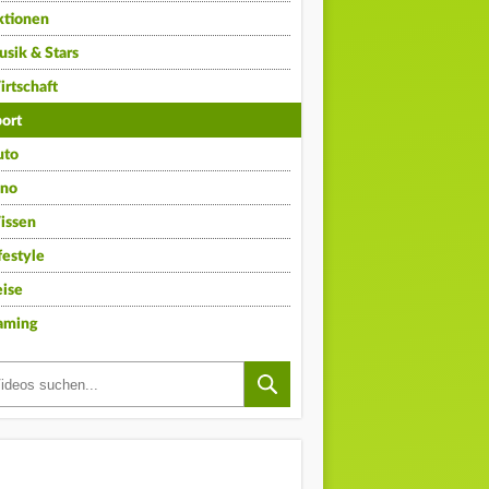
ktionen
sik & Stars
rtschaft
ort
uto
ino
issen
festyle
ise
aming