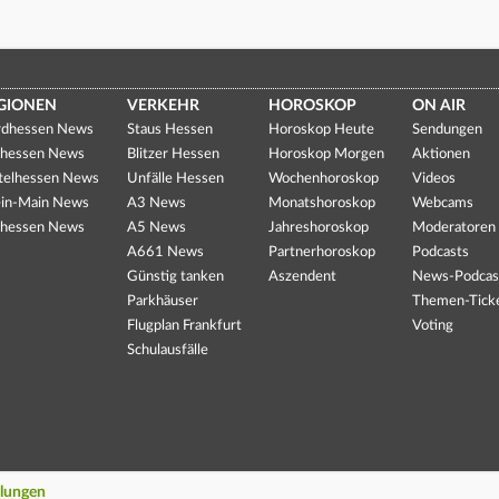
GIONEN
VERKEHR
HOROSKOP
ON AIR
dhessen News
Staus Hessen
Horoskop Heute
Sendungen
hessen News
Blitzer Hessen
Horoskop Morgen
Aktionen
telhessen News
Unfälle Hessen
Wochenhoroskop
Videos
in-Main News
A3 News
Monatshoroskop
Webcams
hessen News
A5 News
Jahreshoroskop
Moderatoren
A661 News
Partnerhoroskop
Podcasts
Günstig tanken
Aszendent
News-Podcas
Parkhäuser
Themen-Tick
Flugplan Frankfurt
Voting
Schulausfälle
llungen