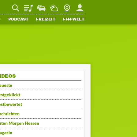
Playlist
Staupilot
Wetter
Webcam
Mein FFH
O
PODCAST
FREIZEIT
FFH-WELT
IDEOS
eueste
stgeklickt
estbewertet
achrichten
uten Morgen Hessen
agazin