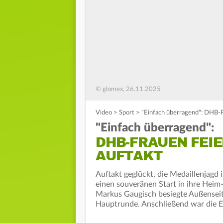
© glomex, 26.11.2025
Video
>
Sport
>
"Einfach überragend": DHB-
"Einfach überragend":
DHB-FRAUEN FEI
AUFTAKT
Auftakt geglückt, die Medaillenjagd
einen souveränen Start in ihre Hei
Markus Gaugisch besiegte Außenseite
Hauptrunde. Anschließend war die Er