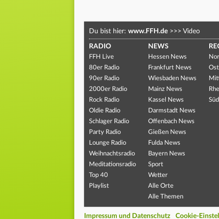
Du bist hier:
www.FFH.de
>>>
Video
RADIO
NEWS
RE
FFH Live
Hessen News
Nor
80er Radio
Frankfurt News
Ost
90er Radio
Wiesbaden News
Mit
2000er Radio
Mainz News
Rhe
Rock Radio
Kassel News
Süd
Oldie Radio
Darmstadt News
Schlager Radio
Offenbach News
Party Radio
Gießen News
Lounge Radio
Fulda News
Weihnachtsradio
Bayern News
Meditationsradio
Sport
Top 40
Wetter
Playlist
Alle Orte
Alle Themen
Impressum und Datenschutz
Cookie-Einste