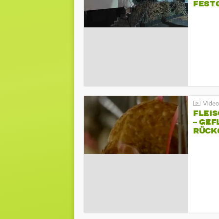
FEST
FLEI
– GEF
ÜCKG