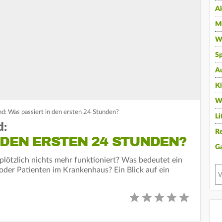
A
Mu
Wi
Sp
A
K
W
nd: Was passiert in den ersten 24 Stunden?
Li
d:
Re
 DEN ERSTEN 24 STUNDEN?
G
plötzlich nichts mehr funktioniert? Was bedeutet ein
 oder Patienten im Krankenhaus? Ein Blick auf ein