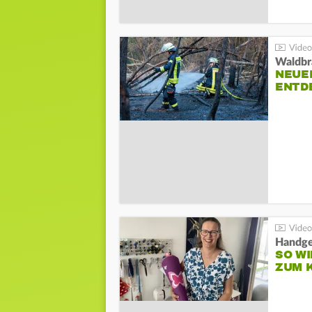
Waldbr
NEUE
ENTD
Handge
SO WI
ZUM 