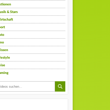
ktionen
sik & Stars
rtschaft
ort
uto
ino
issen
festyle
ise
aming