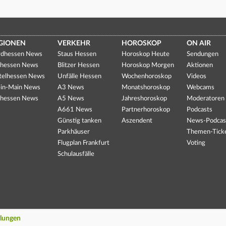
GIONEN
VERKEHR
HOROSKOP
ON AIR
dhessen News
Staus Hessen
Horoskop Heute
Sendungen
hessen News
Blitzer Hessen
Horoskop Morgen
Aktionen
telhessen News
Unfälle Hessen
Wochenhoroskop
Videos
in-Main News
A3 News
Monatshoroskop
Webcams
hessen News
A5 News
Jahreshoroskop
Moderatoren
A661 News
Partnerhoroskop
Podcasts
Günstig tanken
Aszendent
News-Podcas
Parkhäuser
Themen-Tick
Flugplan Frankfurt
Voting
Schulausfälle
llungen