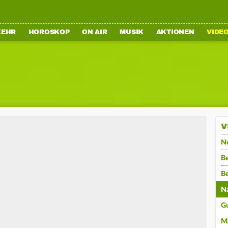
KEHR
HOROSKOP
ON AIR
MUSIK
AKTIONEN
VIDE
V
N
Be
B
N
G
M