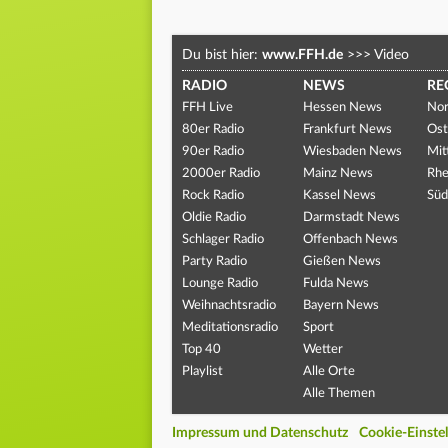
Du bist hier:
www.FFH.de
>>>
Video
RADIO
NEWS
RE
FFH Live
Hessen News
Nor
80er Radio
Frankfurt News
Ost
90er Radio
Wiesbaden News
Mit
2000er Radio
Mainz News
Rhe
Rock Radio
Kassel News
Süd
Oldie Radio
Darmstadt News
Schlager Radio
Offenbach News
Party Radio
Gießen News
Lounge Radio
Fulda News
Weihnachtsradio
Bayern News
Meditationsradio
Sport
Top 40
Wetter
Playlist
Alle Orte
Alle Themen
Impressum und Datenschutz
Cookie-Einste