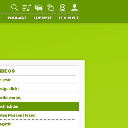
Playlist
Staupilot
Wetter
Webcam
Mein FFH
O
PODCAST
FREIZEIT
FFH-WELT
IDEOS
eueste
stgeklickt
estbewertet
achrichten
uten Morgen Hessen
agazin