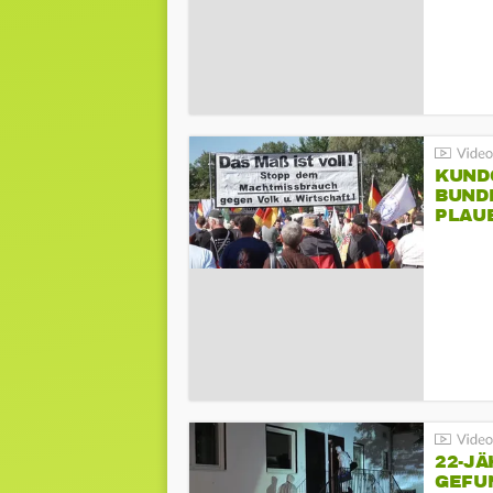
KUND
BUND
PLAU
GEGE
22-JÄ
GEFU