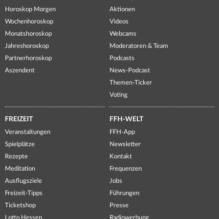
Horoskop Morgen
Aktionen
Wochenhoroskop
Videos
Monatshoroskop
Webcams
Jahreshoroskop
Moderatoren & Team
Partnerhoroskop
Podcasts
Aszendent
News-Podcast
Themen-Ticker
Voting
FREIZEIT
FFH-WELT
Veranstaltungen
FFH-App
Spielplätze
Newsletter
Rezepte
Kontakt
Meditation
Frequenzen
Ausflugsziele
Jobs
Freizeit-Tipps
Führungen
Ticketshop
Presse
Lotto Hessen
Radiowerbung