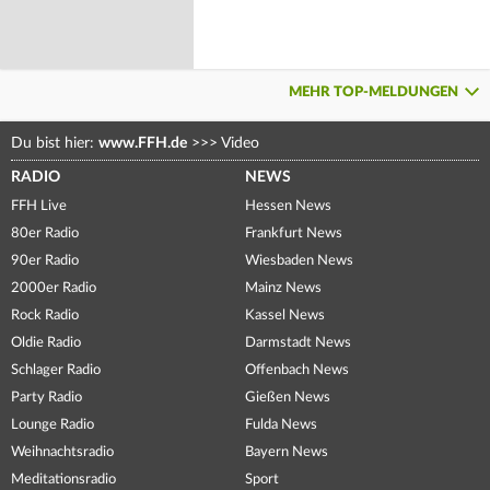
MEHR TOP-MELDUNGEN
Du bist hier:
www.FFH.de
>>>
Video
RADIO
NEWS
FFH Live
Hessen News
80er Radio
Frankfurt News
90er Radio
Wiesbaden News
2000er Radio
Mainz News
Rock Radio
Kassel News
Oldie Radio
Darmstadt News
Schlager Radio
Offenbach News
Party Radio
Gießen News
Lounge Radio
Fulda News
Weihnachtsradio
Bayern News
Meditationsradio
Sport