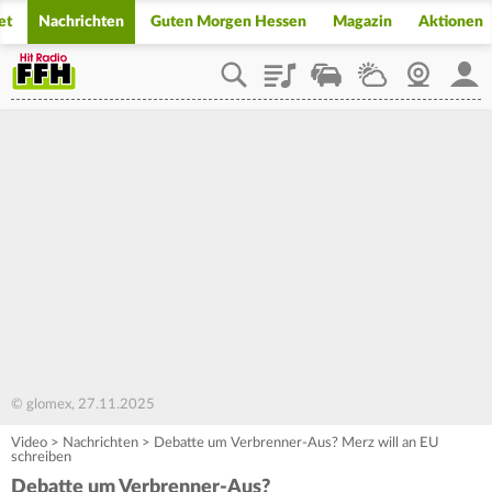
et
Nachrichten
Guten Morgen Hessen
Magazin
Aktionen
Playlist
Staupilot
Wetter
Webcam
Mein
© glomex, 27.11.2025
Video
>
Nachrichten
>
Debatte um Verbrenner-Aus? Merz will an EU
schreiben
Debatte um Verbrenner-Aus?