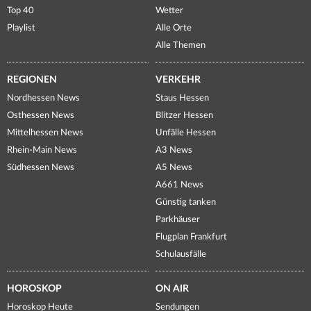
Top 40
Wetter
Playlist
Alle Orte
Alle Themen
REGIONEN
VERKEHR
Nordhessen News
Staus Hessen
Osthessen News
Blitzer Hessen
Mittelhessen News
Unfälle Hessen
Rhein-Main News
A3 News
Südhessen News
A5 News
A661 News
Günstig tanken
Parkhäuser
Flugplan Frankfurt
Schulausfälle
HOROSKOP
ON AIR
Horoskop Heute
Sendungen