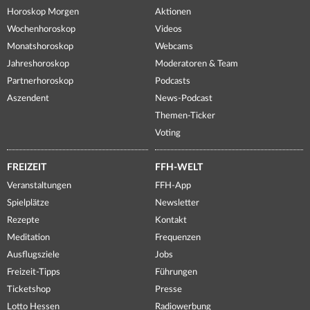
Horoskop Morgen
Aktionen
Wochenhoroskop
Videos
Monatshoroskop
Webcams
Jahreshoroskop
Moderatoren & Team
Partnerhoroskop
Podcasts
Aszendent
News-Podcast
Themen-Ticker
Voting
FREIZEIT
FFH-WELT
Veranstaltungen
FFH-App
Spielplätze
Newsletter
Rezepte
Kontakt
Meditation
Frequenzen
Ausflugsziele
Jobs
Freizeit-Tipps
Führungen
Ticketshop
Presse
Lotto Hessen
Radiowerbung