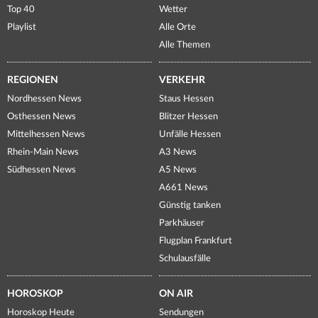
Top 40
Wetter
Playlist
Alle Orte
Alle Themen
REGIONEN
VERKEHR
Nordhessen News
Staus Hessen
Osthessen News
Blitzer Hessen
Mittelhessen News
Unfälle Hessen
Rhein-Main News
A3 News
Südhessen News
A5 News
A661 News
Günstig tanken
Parkhäuser
Flugplan Frankfurt
Schulausfälle
HOROSKOP
ON AIR
Horoskop Heute
Sendungen