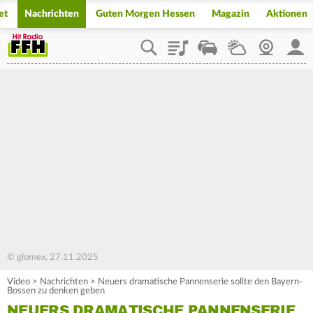
et
Nachrichten
Guten Morgen Hessen
Magazin
Aktionen
Playlist
Staupilot
Wetter
Webcam
Mein
© glomex, 27.11.2025
Video
>
Nachrichten
>
Neuers dramatische Pannenserie sollte den Bayern-
Bossen zu denken geben
NEUERS DRAMATISCHE PANNENSERIE