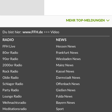
MEHR TOP-MELDUNGEN
Du bist hier:
www.FFH.de
>>>
Video
RADIO
NEWS
FFH Live
Hessen News
80er Radio
Frankfurt News
90er Radio
Wiesbaden News
2000er Radio
Mainz News
Rock Radio
Kassel News
Oldie Radio
Darmstadt News
Schlager Radio
Offenbach News
Party Radio
Gießen News
Lounge Radio
Fulda News
Weihnachtsradio
Bayern News
Meditationsradio
Sport