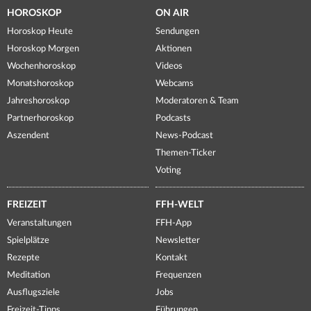
HOROSKOP
ON AIR
Horoskop Heute
Sendungen
Horoskop Morgen
Aktionen
Wochenhoroskop
Videos
Monatshoroskop
Webcams
Jahreshoroskop
Moderatoren & Team
Partnerhoroskop
Podcasts
Aszendent
News-Podcast
Themen-Ticker
Voting
FREIZEIT
FFH-WELT
Veranstaltungen
FFH-App
Spielplätze
Newsletter
Rezepte
Kontakt
Meditation
Frequenzen
Ausflugsziele
Jobs
Freizeit-Tipps
Führungen