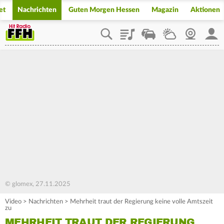
et
Nachrichten
Guten Morgen Hessen
Magazin
Aktionen
Playlist
Staupilot
Wetter
Webcam
Mein
© glomex, 27.11.2025
Video
>
Nachrichten
>
Mehrheit traut der Regierung keine volle Amtszeit
zu
MEHRHEIT TRAUT DER REGIERUNG