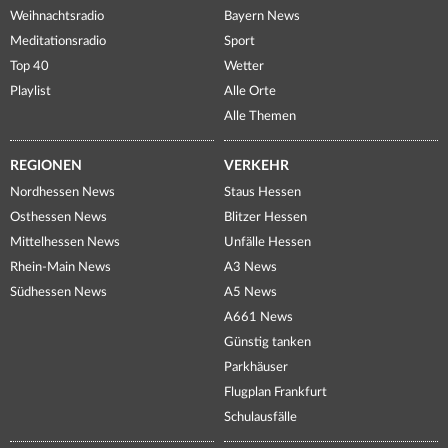
Weihnachtsradio
Bayern News
Meditationsradio
Sport
Top 40
Wetter
Playlist
Alle Orte
Alle Themen
REGIONEN
VERKEHR
Nordhessen News
Staus Hessen
Osthessen News
Blitzer Hessen
Mittelhessen News
Unfälle Hessen
Rhein-Main News
A3 News
Südhessen News
A5 News
A661 News
Günstig tanken
Parkhäuser
Flugplan Frankfurt
Schulausfälle