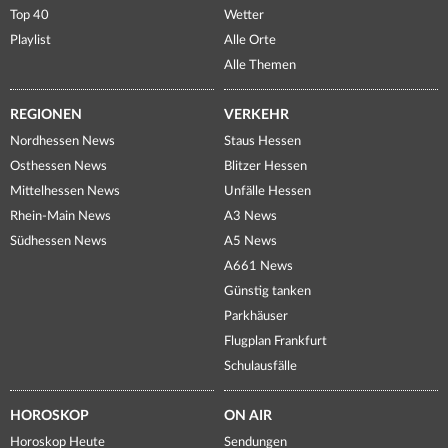
Top 40
Wetter
Playlist
Alle Orte
Alle Themen
REGIONEN
VERKEHR
Nordhessen News
Staus Hessen
Osthessen News
Blitzer Hessen
Mittelhessen News
Unfälle Hessen
Rhein-Main News
A3 News
Südhessen News
A5 News
A661 News
Günstig tanken
Parkhäuser
Flugplan Frankfurt
Schulausfälle
HOROSKOP
ON AIR
Horoskop Heute
Sendungen