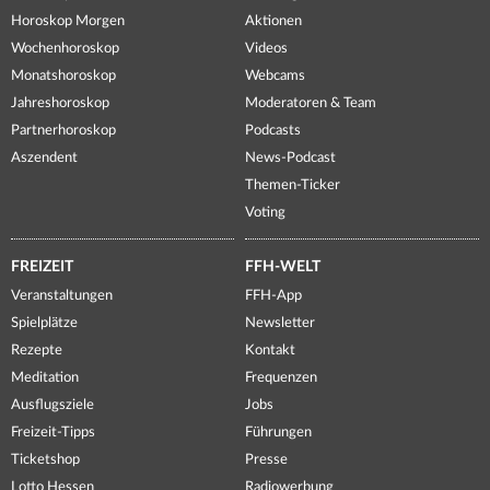
Horoskop Morgen
Aktionen
Wochenhoroskop
Videos
Monatshoroskop
Webcams
Jahreshoroskop
Moderatoren & Team
Partnerhoroskop
Podcasts
Aszendent
News-Podcast
Themen-Ticker
Voting
FREIZEIT
FFH-WELT
Veranstaltungen
FFH-App
Spielplätze
Newsletter
Rezepte
Kontakt
Meditation
Frequenzen
Ausflugsziele
Jobs
Freizeit-Tipps
Führungen
Ticketshop
Presse
Lotto Hessen
Radiowerbung