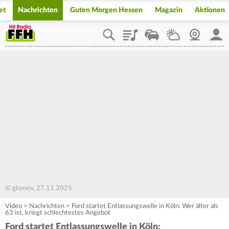
et
Nachrichten
Guten Morgen Hessen
Magazin
Aktionen
Playlist
Staupilot
Wetter
Webcam
Mein
© glomex, 27.11.2025
Video
>
Nachrichten
>
Ford startet Entlassungswelle in Köln: Wer älter als
63 ist, kriegt schlechtestes Angebot
Ford startet Entlassungswelle in Köln: