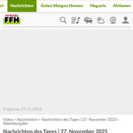
et
Nachrichten
Guten Morgen Hessen
Magazin
Aktionen
Playlist
Staupilot
Wetter
Webcam
Mein
© glomex, 27.11.2025
Video
>
Nachrichten
>
Nachrichten des Tages | 27. November 2025 -
Abendausgabe
Nachrichten des Tages | 27. November 2025