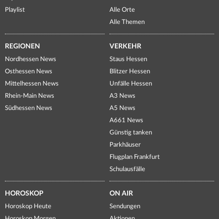
Playlist
Alle Orte
Alle Themen
REGIONEN
VERKEHR
Nordhessen News
Staus Hessen
Osthessen News
Blitzer Hessen
Mittelhessen News
Unfälle Hessen
Rhein-Main News
A3 News
Südhessen News
A5 News
A661 News
Günstig tanken
Parkhäuser
Flugplan Frankfurt
Schulausfälle
HOROSKOP
ON AIR
Horoskop Heute
Sendungen
Horoskop Morgen
Aktionen